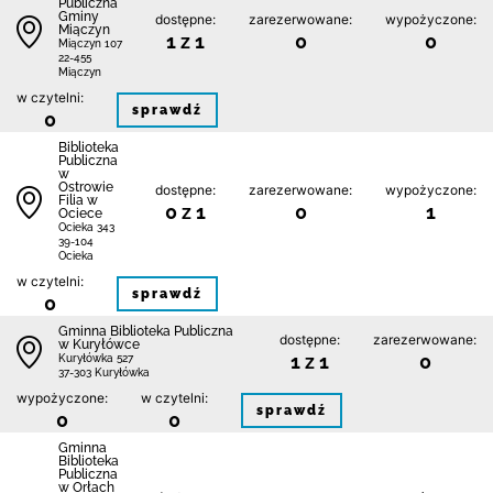
Publiczna
Gminy
dostępne:
zarezerwowane:
wypożyczone:
Miączyn
1 z 1
0
0
Miączyn 107
22-455
Miączyn
w czytelni:
sprawdź
0
Biblioteka
Publiczna
w
Ostrowie
dostępne:
zarezerwowane:
wypożyczone:
Filia w
0 z 1
0
1
Ociece
Ocieka 343
39-104
Ocieka
w czytelni:
sprawdź
0
Gminna Biblioteka Publiczna
dostępne:
zarezerwowane:
w Kuryłówce
1 z 1
0
Kuryłówka 527
37-303 Kuryłówka
wypożyczone:
w czytelni:
sprawdź
0
0
Gminna
Biblioteka
Publiczna
w Orłach