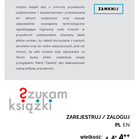
Instytut Książki dba o ochronę prywatności
ZAMKNIJ
użytkowników i bezpieczeństwo przetwarzania
ich danych osobowych oraz stosuje
odpowiednie rozwiązania technologiczne
zapobiegające ingerencji osób trzecich w
prywatność użytkowników. Używamy także
plików cookies, by ułatwić korzystanie z naszych
serwisów oraz do celów statystycznych.Jeśli nie
chcesz, by pliki cookies były zapisywane na
Twoim dysku zmień ustawienia swojej
przeglądarki. Kliknij "Zamknij" aby zaakceptować
naszą politykę prywatności.
ZAREJESTRUJ / ZALOGUJ
PL
EN
wielkość: