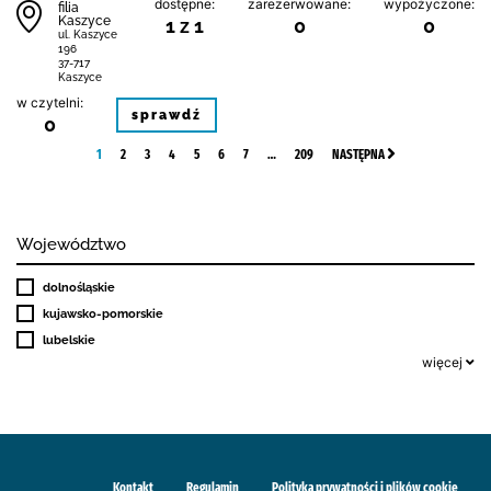
dostępne:
zarezerwowane:
wypożyczone:
filia
Kaszyce
1 z 1
0
0
ul. Kaszyce
196
37-717
Kaszyce
w czytelni:
sprawdź
0
1
2
3
4
5
6
7
…
209
NASTĘPNA
Województwo
dolnośląskie
kujawsko-pomorskie
lubelskie
więcej
Kontakt
Regulamin
Polityka prywatności i plików cookie