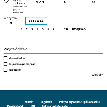
Filia w
1 z 1
0
0
Królówce
Królówka 25
32-722
Królówka
w czytelni:
sprawdź
0
1
2
3
4
5
6
7
…
192
NASTĘPNA
Województwo
dolnośląskie
kujawsko-pomorskie
lubelskie
więcej
Kontakt
Regulamin
Polityka prywatności i plików cookie
Mapa bibliotek
FAQ
Deklaracja dostępności