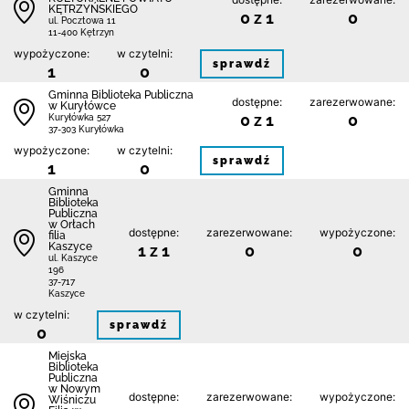
KĘTRZYŃSKIEGO
0 z 1
0
ul. Pocztowa 11
11-400 Kętrzyn
wypożyczone:
w czytelni:
sprawdź
1
0
Gminna Biblioteka Publiczna
dostępne:
zarezerwowane:
w Kuryłówce
0 z 1
0
Kuryłówka 527
37-303 Kuryłówka
wypożyczone:
w czytelni:
sprawdź
1
0
Gminna
Biblioteka
Publiczna
w Orłach
dostępne:
zarezerwowane:
wypożyczone:
filia
Kaszyce
1 z 1
0
0
ul. Kaszyce
196
37-717
Kaszyce
w czytelni:
sprawdź
0
Miejska
Biblioteka
Publiczna
w Nowym
dostępne:
zarezerwowane:
wypożyczone:
Wiśniczu