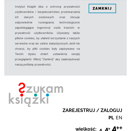
Instytut Książki dba o ochronę prywatności
ZAMKNIJ
użytkowników i bezpieczeństwo przetwarzania
ich danych osobowych oraz stosuje
odpowiednie rozwiązania technologiczne
zapobiegające ingerencji osób trzecich w
prywatność użytkowników. Używamy także
plików cookies, by ułatwić korzystanie z naszych
serwisów oraz do celów statystycznych.Jeśli nie
chcesz, by pliki cookies były zapisywane na
Twoim dysku zmień ustawienia swojej
przeglądarki. Kliknij "Zamknij" aby zaakceptować
naszą politykę prywatności.
ZAREJESTRUJ / ZALOGUJ
PL
EN
wielkość: