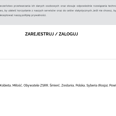
ieczeństwo przetwarzania ich danych osobowych oraz stosuje odpowiednie rozwiązania techno
, by ułatwić korzystanie z naszych serwisów oraz do celów statystycznych.Jeśli nie chcesz, by
aakceptować naszą politykę prywatności.
ZAREJESTRUJ / ZALOGUJ
Kobieta, Miłość, Obywatele ZSRR, Śmierć, Zesłania, Polska, Syberia (Rosja), Pow