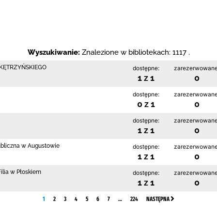
Wyszukiwanie:
Znalezione w bibliotekach: 1117 .
 KĘTRZYŃSKIEGO
dostępne:
zarezerwowane
1 z 1
0
dostępne:
zarezerwowane
0 z 1
0
dostępne:
zarezerwowane
1 z 1
0
ubliczna w Augustowie
dostępne:
zarezerwowane
1 z 1
0
ilia w Płoskiem
dostępne:
zarezerwowane
1 z 1
0
1
2
3
4
5
6
7
…
224
NASTĘPNA