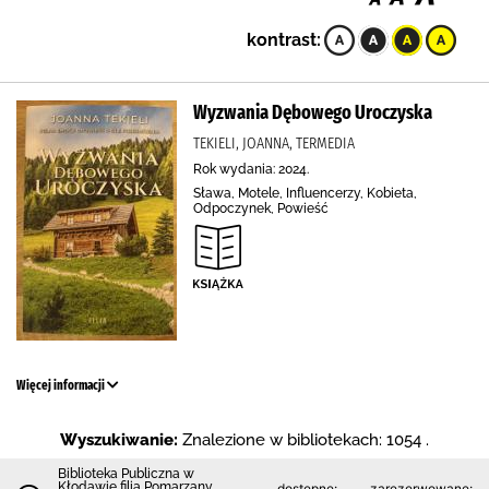
kontrast:
Wyzwania Dębowego Uroczyska
TEKIELI, JOANNA, TERMEDIA
Rok wydania: 2024.
Sława, Motele, Influencerzy, Kobieta,
Odpoczynek, Powieść
Więcej informacji
Wyszukiwanie:
Znalezione w bibliotekach: 1054 .
Biblioteka Publiczna w
Kłodawie filia Pomarzany
dostępne:
zarezerwowane: