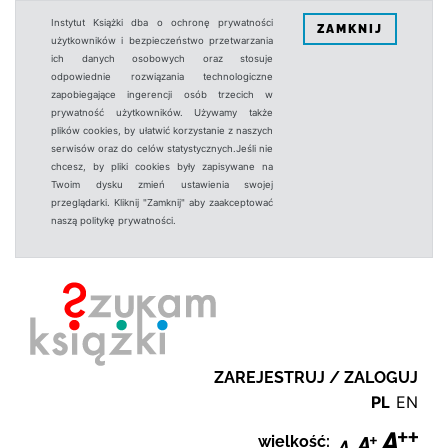
Instytut Książki dba o ochronę prywatności
ZAMKNIJ
użytkowników i bezpieczeństwo przetwarzania
ich danych osobowych oraz stosuje
odpowiednie rozwiązania technologiczne
zapobiegające ingerencji osób trzecich w
prywatność użytkowników. Używamy także
plików cookies, by ułatwić korzystanie z naszych
serwisów oraz do celów statystycznych.Jeśli nie
chcesz, by pliki cookies były zapisywane na
Twoim dysku zmień ustawienia swojej
przeglądarki. Kliknij "Zamknij" aby zaakceptować
naszą politykę prywatności.
ZAREJESTRUJ / ZALOGUJ
PL
EN
wielkość: