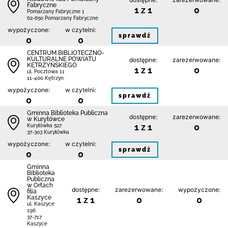
Fabryczne
1 z 1
0
Pomarzany Fabryczne 1
62-650 Pomarzany Fabryczne
wypożyczone:
w czytelni:
sprawdź
0
0
CENTRUM BIBLIOTECZNO-
KULTURALNE POWIATU
dostępne:
zarezerwowane:
KĘTRZYŃSKIEGO
1 z 1
0
ul. Pocztowa 11
11-400 Kętrzyn
wypożyczone:
w czytelni:
sprawdź
0
0
Gminna Biblioteka Publiczna
dostępne:
zarezerwowane:
w Kuryłówce
1 z 1
0
Kuryłówka 527
37-303 Kuryłówka
wypożyczone:
w czytelni:
sprawdź
0
0
Gminna
Biblioteka
Publiczna
w Orłach
dostępne:
zarezerwowane:
wypożyczone:
filia
Kaszyce
1 z 1
0
0
ul. Kaszyce
196
37-717
Kaszyce