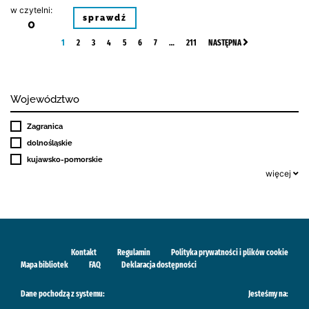
w czytelni:
sprawdź
0
1
2
3
4
5
6
7
…
211
NASTĘPNA
Województwo
Zagranica
dolnośląskie
kujawsko-pomorskie
więcej
Kontakt
Regulamin
Polityka prywatności i plików cookie
Mapa bibliotek
FAQ
Deklaracja dostępności
Dane pochodzą z systemu:
Jesteśmy na: