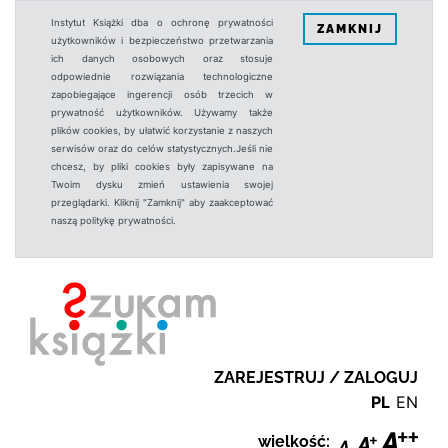
Instytut Książki dba o ochronę prywatności
ZAMKNIJ
użytkowników i bezpieczeństwo przetwarzania
ich danych osobowych oraz stosuje
odpowiednie rozwiązania technologiczne
zapobiegające ingerencji osób trzecich w
prywatność użytkowników. Używamy także
plików cookies, by ułatwić korzystanie z naszych
serwisów oraz do celów statystycznych.Jeśli nie
chcesz, by pliki cookies były zapisywane na
Twoim dysku zmień ustawienia swojej
przeglądarki. Kliknij "Zamknij" aby zaakceptować
naszą politykę prywatności.
ZAREJESTRUJ / ZALOGUJ
PL
EN
wielkość: