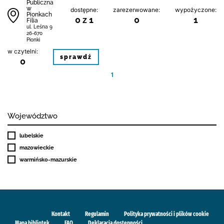
Publiczna
w
dostępne:
zarezerwowane:
wypożyczone:
Pionkach
0 z 1
0
1
Filia
ul. Leśna 9
26-670
Pionki
w czytelni:
sprawdź
0
1
Województwo
lubelskie
mazowieckie
warmińsko-mazurskie
Kontakt
Regulamin
Polityka prywatności i plików cookie
Mapa bibliotek
FAQ
Deklaracja dostępności