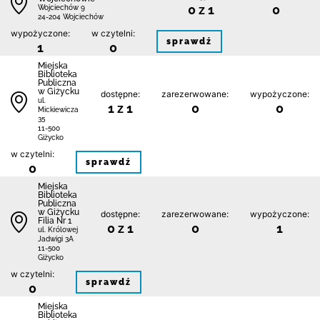
0 z 1
0
Wojciechów 9
24-204 Wojciechów
wypożyczone:
w czytelni:
sprawdź
1
0
Miejska
Biblioteka
Publiczna
w Giżycku
dostępne:
zarezerwowane:
wypożyczone:
ul.
1 z 1
0
0
Mickiewicza
35
11-500
Giżycko
w czytelni:
sprawdź
0
Miejska
Biblioteka
Publiczna
w Giżycku
dostępne:
zarezerwowane:
wypożyczone:
Filia Nr 1
0 z 1
0
1
ul. Królowej
Jadwigi 3A
11-500
Giżycko
w czytelni:
sprawdź
0
Miejska
Biblioteka