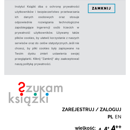
Instytut Książki dba o ochronę prywatności
ZAMKNIJ
użytkowników i bezpieczeństwo przetwarzania
ich danych osobowych oraz stosuje
odpowiednie rozwiązania technologiczne
zapobiegające ingerencji osób trzecich w
prywatność użytkowników. Używamy także
plików cookies, by ułatwić korzystanie z naszych
serwisów oraz do celów statystycznych.Jeśli nie
chcesz, by pliki cookies były zapisywane na
Twoim dysku zmień ustawienia swojej
przeglądarki. Kliknij "Zamknij" aby zaakceptować
naszą politykę prywatności.
ZAREJESTRUJ / ZALOGUJ
PL
EN
wielkość: