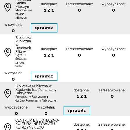
Gminy
dostępne:
zarezerwowane:
wypożyczone:
Miączyn
1 z 1
0
0
Miączyn 107
22-455
Miączyn
w czytelni:
sprawdź
0
Biblioteka
Publiczna
w
Dywitach
dostępne:
zarezerwowane:
wypożyczone:
Filia w
1 z 1
0
0
Sętalu
Sętal 24
11-001
Sętal
w czytelni:
sprawdź
0
Biblioteka Publiczna w
Kłodawie filia Pomarzany
dostępne:
zarezerwowane:
Fabryczne
1 z 1
0
Pomarzany Fabryczne 1
62-650 Pomarzany Fabryczne
wypożyczone:
w czytelni:
sprawdź
0
0
CENTRUM BIBLIOTECZNO-
KULTURALNE POWIATU
dostępne:
zarezerwowane:
KĘTRZYŃSKIEGO