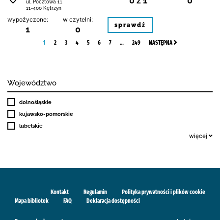
0 z 1
0
ul. Pocztowa 11
11-400 Kętrzyn
wypożyczone:
w czytelni:
sprawdź
1
0
1
2
3
4
5
6
7
…
249
NASTĘPNA
Województwo
dolnośląskie
kujawsko-pomorskie
lubelskie
więcej
Kontakt
Regulamin
Polityka prywatności i plików cookie
Mapa bibliotek
FAQ
Deklaracja dostępności