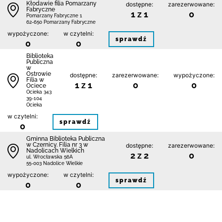
Kłodawie filia Pomarzany
dostępne:
zarezerwowane:
Fabryczne
1 z 1
0
Pomarzany Fabryczne 1
62-650 Pomarzany Fabryczne
wypożyczone:
w czytelni:
sprawdź
0
0
Biblioteka
Publiczna
w
Ostrowie
dostępne:
zarezerwowane:
wypożyczone:
Filia w
1 z 1
0
0
Ociece
Ocieka 343
39-104
Ocieka
w czytelni:
sprawdź
0
Gminna Biblioteka Publiczna
w Czernicy. Filia nr 3 w
dostępne:
zarezerwowane:
Nadolicach Wielkich
2 z 2
0
ul. Wrocławska 56A
55-003 Nadolice Wielkie
wypożyczone:
w czytelni:
sprawdź
0
0
Gminna Biblioteka Publiczna
dostępne:
zarezerwowane:
w Kuryłówce
1 z 1
0
Kuryłówka 527
37-303 Kuryłówka