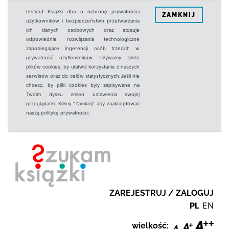
Instytut Książki dba o ochronę prywatności
ZAMKNIJ
użytkowników i bezpieczeństwo przetwarzania
ich danych osobowych oraz stosuje
odpowiednie rozwiązania technologiczne
zapobiegające ingerencji osób trzecich w
prywatność użytkowników. Używamy także
plików cookies, by ułatwić korzystanie z naszych
serwisów oraz do celów statystycznych.Jeśli nie
chcesz, by pliki cookies były zapisywane na
Twoim dysku zmień ustawienia swojej
przeglądarki. Kliknij "Zamknij" aby zaakceptować
naszą politykę prywatności.
ZAREJESTRUJ / ZALOGUJ
PL
EN
wielkość: