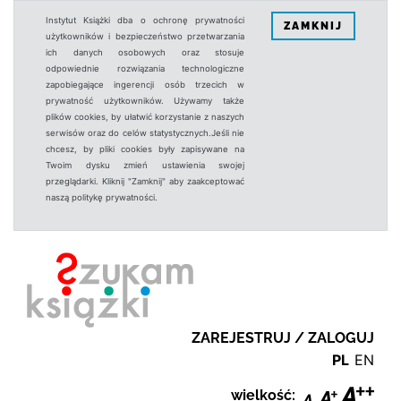
Instytut Książki dba o ochronę prywatności
ZAMKNIJ
użytkowników i bezpieczeństwo przetwarzania
ich danych osobowych oraz stosuje
odpowiednie rozwiązania technologiczne
zapobiegające ingerencji osób trzecich w
prywatność użytkowników. Używamy także
plików cookies, by ułatwić korzystanie z naszych
serwisów oraz do celów statystycznych.Jeśli nie
chcesz, by pliki cookies były zapisywane na
Twoim dysku zmień ustawienia swojej
przeglądarki. Kliknij "Zamknij" aby zaakceptować
naszą politykę prywatności.
ZAREJESTRUJ / ZALOGUJ
PL
EN
wielkość: