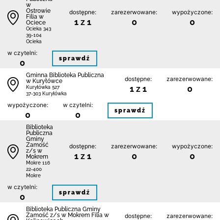
w
Ostrowie
dostępne:
zarezerwowane:
wypożyczone:
Filia w
1 z 1
0
0
Ociece
Ocieka 343
39-104
Ocieka
w czytelni:
sprawdź
0
Gminna Biblioteka Publiczna
dostępne:
zarezerwowane:
w Kuryłówce
1 z 1
0
Kuryłówka 527
37-303 Kuryłówka
wypożyczone:
w czytelni:
sprawdź
0
0
Biblio­teka
Publiczna
Gminy
Zamość
dostępne:
zarezerwowane:
wypożyczone:
z/s w
1 z 1
0
0
Mokrem
Mokre 116
22-400
Mokre
w czytelni:
sprawdź
0
Biblio­teka Publiczna Gminy
Zamość z/s w Mokrem Filia w
dostępne:
zarezerwowane: