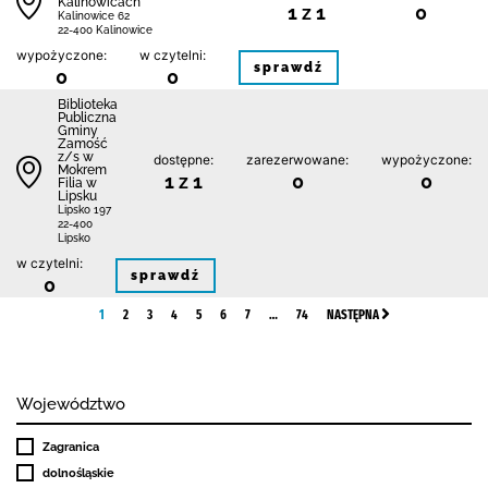
Kalinowicach
1 z 1
0
Kalinowice 62
22-400 Kalinowice
wypożyczone:
w czytelni:
sprawdź
0
0
Biblio­teka
Publiczna
Gminy
Zamość
z/s w
dostępne:
zarezerwowane:
wypożyczone:
Mokrem
1 z 1
0
0
Filia w
Lipsku
Lipsko 197
22-400
Lipsko
w czytelni:
sprawdź
0
1
2
3
4
5
6
7
…
74
NASTĘPNA
Województwo
Zagranica
dolnośląskie