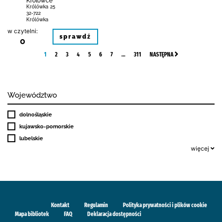
Królówce
Królówka 25
32-722
Królówka
w czytelni:
sprawdź
0
1
2
3
4
5
6
7
…
311
NASTĘPNA
Województwo
dolnośląskie
kujawsko-pomorskie
lubelskie
więcej
Kontakt
Regulamin
Polityka prywatności i plików cookie
Mapa bibliotek
FAQ
Deklaracja dostępności