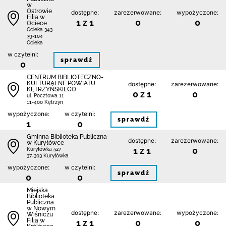
w
Ostrowie
dostępne:
zarezerwowane:
wypożyczone:
Filia w
1 z 1
0
0
Ociece
Ocieka 343
39-104
Ocieka
w czytelni:
sprawdź
0
CENTRUM BIBLIOTECZNO-
KULTURALNE POWIATU
dostępne:
zarezerwowane:
KĘTRZYŃSKIEGO
0 z 1
0
ul. Pocztowa 11
11-400 Kętrzyn
wypożyczone:
w czytelni:
sprawdź
1
0
Gminna Biblioteka Publiczna
dostępne:
zarezerwowane:
w Kuryłówce
1 z 1
0
Kuryłówka 527
37-303 Kuryłówka
wypożyczone:
w czytelni:
sprawdź
0
0
Miejska
Biblioteka
Publiczna
w Nowym
dostępne:
zarezerwowane:
wypożyczone:
Wiśniczu
Filia w
1 z 1
0
0