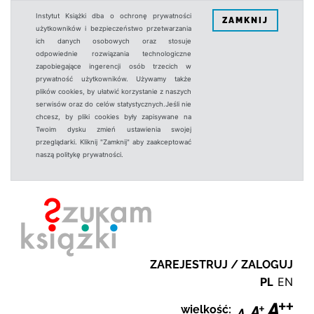
Instytut Książki dba o ochronę prywatności
ZAMKNIJ
użytkowników i bezpieczeństwo przetwarzania
ich danych osobowych oraz stosuje
odpowiednie rozwiązania technologiczne
zapobiegające ingerencji osób trzecich w
prywatność użytkowników. Używamy także
plików cookies, by ułatwić korzystanie z naszych
serwisów oraz do celów statystycznych.Jeśli nie
chcesz, by pliki cookies były zapisywane na
Twoim dysku zmień ustawienia swojej
przeglądarki. Kliknij "Zamknij" aby zaakceptować
naszą politykę prywatności.
ZAREJESTRUJ / ZALOGUJ
PL
EN
wielkość: