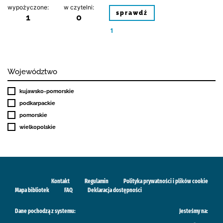
wypożyczone:
w czytelni:
sprawdź
1
0
1
Województwo
kujawsko-pomorskie
podkarpackie
pomorskie
wielkopolskie
Kontakt
Regulamin
Polityka prywatności i plików cookie
Mapa bibliotek
FAQ
Deklaracja dostępności
Dane pochodzą z systemu:
Jesteśmy na: