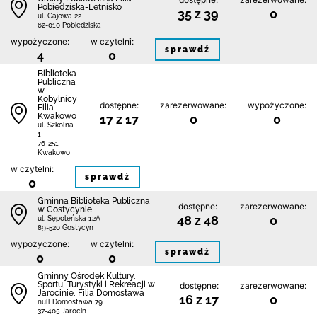
Pobiedziska-Letnisko
35 z 39
0
ul. Gajowa 22
62-010 Pobiedziska
wypożyczone:
w czytelni:
sprawdź
4
0
Biblioteka
Publiczna
w
Kobylnicy
dostępne:
zarezerwowane:
wypożyczone:
Filia
Kwakowo
17 z 17
0
0
ul. Szkolna
1
76-251
Kwakowo
w czytelni:
sprawdź
0
Gminna Biblioteka Publiczna
dostępne:
zarezerwowane:
w Gostycynie
48 z 48
0
ul. Sępoleńska 12A
89-520 Gostycyn
wypożyczone:
w czytelni:
sprawdź
0
0
Gminny Ośrodek Kultury,
Sportu, Turystyki i Rekreacji w
dostępne:
zarezerwowane:
Jarocinie, Filia Domostawa
16 z 17
0
null Domostawa 79
37-405 Jarocin