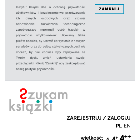
Instytut Książki dba o ochronę prywatności
ZAMKNIJ
użytkowników i bezpieczeństwo przetwarzania
ich danych osobowych oraz stosuje
odpowiednie rozwiązania technologiczne
zapobiegające ingerencji osób trzecich w
prywatność użytkowników. Używamy także
plików cookies, by ułatwić korzystanie z naszych
serwisów oraz do celów statystycznych.Jeśli nie
chcesz, by pliki cookies były zapisywane na
Twoim dysku zmień ustawienia swojej
przeglądarki. Kliknij "Zamknij" aby zaakceptować
naszą politykę prywatności.
ZAREJESTRUJ / ZALOGUJ
PL
EN
wielkość: