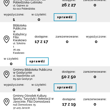
Pobiedziska-Letnisko
26 z 27
0
ul. Gajowa 22
62-010 Pobiedziska
wypożyczone:
w czytelni:
sprawdź
1
0
Biblioteka
Publiczna
w
Kobylnicy
dostępne:
zarezerwowane:
wypożyczone:
Filia
Kwakowo
17 z 17
0
0
ul. Szkolna
1
76-251
Kwakowo
w czytelni:
sprawdź
0
Gminna Biblioteka Publiczna
dostępne:
zarezerwowane:
w Gostycynie
50 z 50
0
ul. Sępoleńska 12A
89-520 Gostycyn
wypożyczone:
w czytelni:
sprawdź
0
0
Gminny Ośrodek Kultury,
Sportu, Turystyki i Rekreacji w
dostępne:
zarezerwowane:
Jarocinie, Filia Domostawa
17 z 19
0
null Domostawa 79
37-405 Jarocin