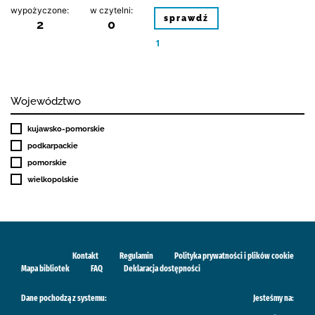
wypożyczone:
w czytelni:
sprawdź
2
0
1
Województwo
kujawsko-pomorskie
podkarpackie
pomorskie
wielkopolskie
Kontakt
Regulamin
Polityka prywatności i plików cookie
Mapa bibliotek
FAQ
Deklaracja dostępności
Dane pochodzą z systemu:
Jesteśmy na: