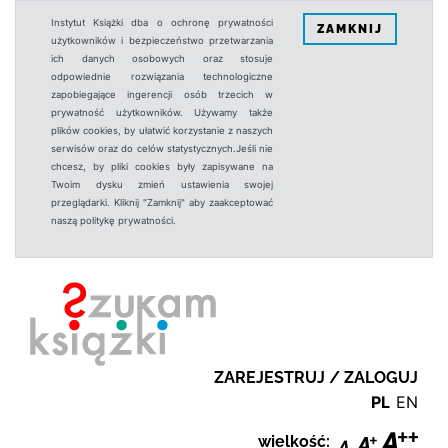
Instytut Książki dba o ochronę prywatności
ZAMKNIJ
użytkowników i bezpieczeństwo przetwarzania
ich danych osobowych oraz stosuje
odpowiednie rozwiązania technologiczne
zapobiegające ingerencji osób trzecich w
prywatność użytkowników. Używamy także
plików cookies, by ułatwić korzystanie z naszych
serwisów oraz do celów statystycznych.Jeśli nie
chcesz, by pliki cookies były zapisywane na
Twoim dysku zmień ustawienia swojej
przeglądarki. Kliknij "Zamknij" aby zaakceptować
naszą politykę prywatności.
ZAREJESTRUJ / ZALOGUJ
PL
EN
wielkość: