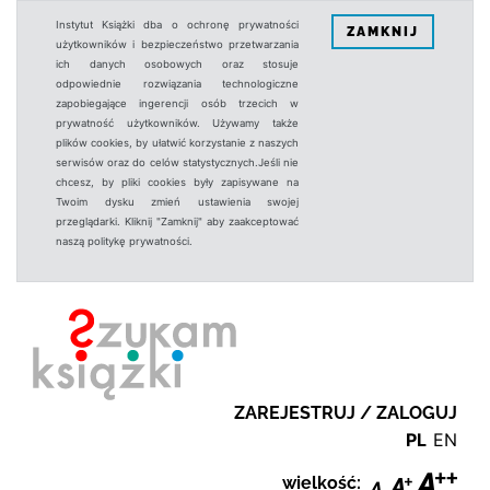
Instytut Książki dba o ochronę prywatności
ZAMKNIJ
użytkowników i bezpieczeństwo przetwarzania
ich danych osobowych oraz stosuje
odpowiednie rozwiązania technologiczne
zapobiegające ingerencji osób trzecich w
prywatność użytkowników. Używamy także
plików cookies, by ułatwić korzystanie z naszych
serwisów oraz do celów statystycznych.Jeśli nie
chcesz, by pliki cookies były zapisywane na
Twoim dysku zmień ustawienia swojej
przeglądarki. Kliknij "Zamknij" aby zaakceptować
naszą politykę prywatności.
ZAREJESTRUJ / ZALOGUJ
PL
EN
wielkość: