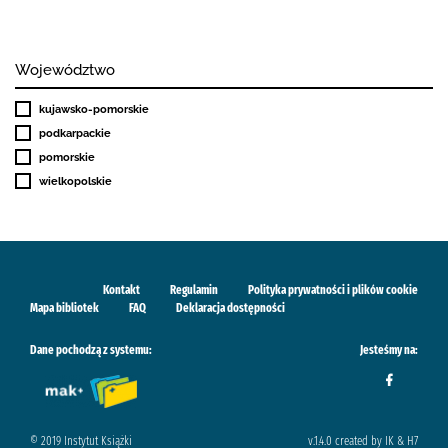
Województwo
kujawsko-pomorskie
podkarpackie
pomorskie
wielkopolskie
Kontakt
Regulamin
Polityka prywatności i plików cookie
Mapa bibliotek
FAQ
Deklaracja dostępności
Dane pochodzą z systemu:
Jesteśmy na:
© 2019 Instytut Książki
v.1.4.0 created by IK & H7