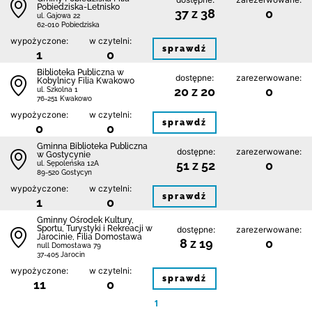
Pobiedziska-Letnisko
37 z 38
0
ul. Gajowa 22
62-010 Pobiedziska
wypożyczone:
w czytelni:
sprawdź
1
0
Biblioteka Publiczna w
dostępne:
zarezerwowane:
Kobylnicy Filia Kwakowo
20 z 20
0
ul. Szkolna 1
76-251 Kwakowo
wypożyczone:
w czytelni:
sprawdź
0
0
Gminna Biblioteka Publiczna
dostępne:
zarezerwowane:
w Gostycynie
51 z 52
0
ul. Sępoleńska 12A
89-520 Gostycyn
wypożyczone:
w czytelni:
sprawdź
1
0
Gminny Ośrodek Kultury,
Sportu, Turystyki i Rekreacji w
dostępne:
zarezerwowane:
Jarocinie, Filia Domostawa
8 z 19
0
null Domostawa 79
37-405 Jarocin
wypożyczone:
w czytelni:
sprawdź
11
0
1