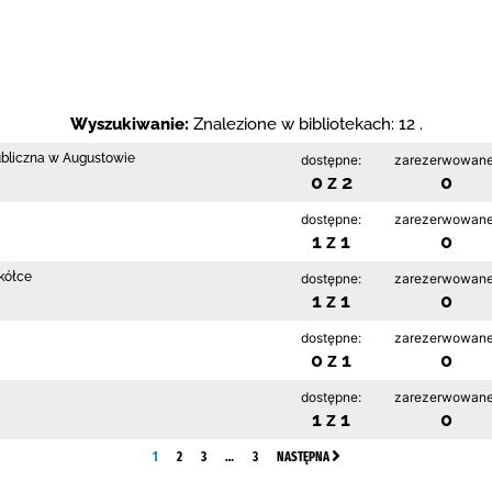
Wyszukiwanie:
Znalezione w bibliotekach: 12 .
ubliczna w Augustowie
dostępne:
zarezerwowane
0 z 2
0
dostępne:
zarezerwowane
1 z 1
0
kółce
dostępne:
zarezerwowane
1 z 1
0
dostępne:
zarezerwowane
0 z 1
0
dostępne:
zarezerwowane
1 z 1
0
1
2
3
…
3
NASTĘPNA