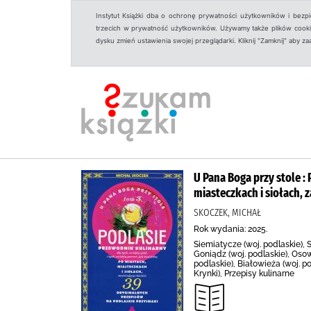
Instytut Książki dba o ochronę prywatności użytkowników i bezp
trzecich w prywatność użytkowników. Używamy także plików cookies
dysku zmień ustawienia swojej przeglądarki. Kliknij "Zamknij" aby z
U Pana Boga przy stole : 
miasteczkach i siołach, 
SKOCZEK, MICHAŁ
Rok wydania: 2025.
Siemiatycze (woj. podlaskie), S
Goniądz (woj. podlaskie), Osow
podlaskie), Białowieża (woj. po
Krynki), Przepisy kulinarne