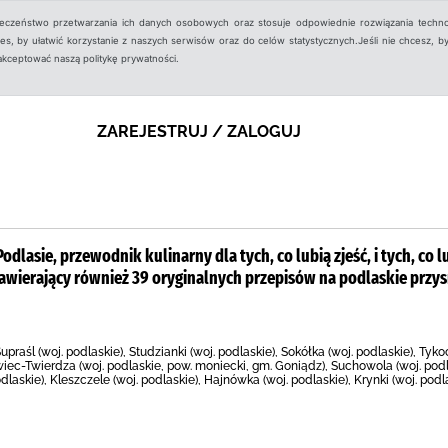
ieczeństwo przetwarzania ich danych osobowych oraz stosuje odpowiednie rozwiązania techno
, by ułatwić korzystanie z naszych serwisów oraz do celów statystycznych.Jeśli nie chcesz, by
aakceptować naszą politykę prywatności.
ZAREJESTRUJ / ZALOGUJ
Podlasie, przewodnik kulinarny dla tych, co lubią zjeść, i tych, co l
zawierający również 39 oryginalnych przepisów na podlaskie przys
upraśl (woj. podlaskie), Studzianki (woj. podlaskie), Sokółka (woj. podlaskie), Tyko
iec-Twierdza (woj. podlaskie, pow. moniecki, gm. Goniądz), Suchowola (woj. podla
dlaskie), Kleszczele (woj. podlaskie), Hajnówka (woj. podlaskie), Krynki (woj. podl