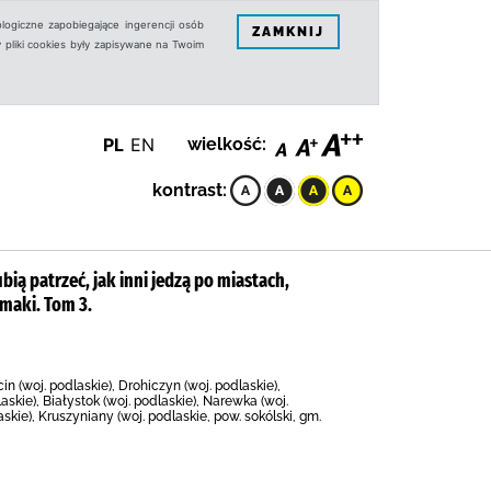
logiczne zapobiegające ingerencji osób
ZAMKNIJ
 pliki cookies były zapisywane na Twoim
PL
EN
wielkość:
kontrast:
ubią patrzeć, jak inni jedzą po miastach,
maki. Tom 3.
cin (woj. podlaskie), Drohiczyn (woj. podlaskie),
skie), Białystok (woj. podlaskie), Narewka (woj.
askie), Kruszyniany (woj. podlaskie, pow. sokólski, gm.