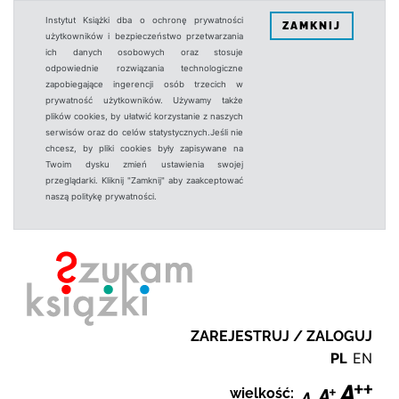
Instytut Książki dba o ochronę prywatności
ZAMKNIJ
użytkowników i bezpieczeństwo przetwarzania
ich danych osobowych oraz stosuje
odpowiednie rozwiązania technologiczne
zapobiegające ingerencji osób trzecich w
prywatność użytkowników. Używamy także
plików cookies, by ułatwić korzystanie z naszych
serwisów oraz do celów statystycznych.Jeśli nie
chcesz, by pliki cookies były zapisywane na
Twoim dysku zmień ustawienia swojej
przeglądarki. Kliknij "Zamknij" aby zaakceptować
naszą politykę prywatności.
ZAREJESTRUJ / ZALOGUJ
PL
EN
wielkość: