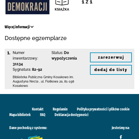
1 z 1
Więcej informacji
Dostępne egzemplarze
1.
Numer
Status:
Do
zarezerwuj
inwentarzowy:
wypożyczenia
31134
Sygnatura:
82-92
dodaj do listy
Biblioteka Publiczna Gminy Kosakowo
im.
Augustyna Necla
,
ul. Fiołkowa 2a
,
81-198
Kosakowo
Kontakt
Regulamin
Polityka prywatności i plików cookie
Mapa bibliotek
FAQ
Deklaracja dostępności
Dane pochodzą z systemu:
Jesteśmy na: