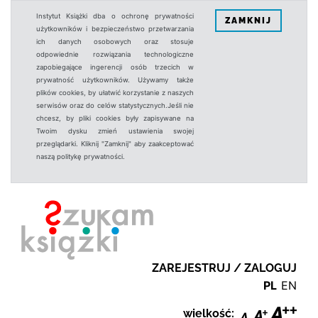
Instytut Książki dba o ochronę prywatności
ZAMKNIJ
użytkowników i bezpieczeństwo przetwarzania
ich danych osobowych oraz stosuje
odpowiednie rozwiązania technologiczne
zapobiegające ingerencji osób trzecich w
prywatność użytkowników. Używamy także
plików cookies, by ułatwić korzystanie z naszych
serwisów oraz do celów statystycznych.Jeśli nie
chcesz, by pliki cookies były zapisywane na
Twoim dysku zmień ustawienia swojej
przeglądarki. Kliknij "Zamknij" aby zaakceptować
naszą politykę prywatności.
ZAREJESTRUJ / ZALOGUJ
PL
EN
wielkość: