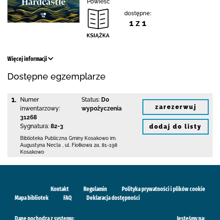
Powieść
dostępne:
1 z 1
Więcej informacji
Dostępne egzemplarze
1.
Numer
Status:
Do
zarezerwuj
inwentarzowy:
wypożyczenia
31268
Sygnatura:
82-3
dodaj do listy
Biblioteka Publiczna Gminy Kosakowo
im.
Augustyna Necla
,
ul. Fiołkowa 2a
,
81-198
Kosakowo
Kontakt
Regulamin
Polityka prywatności i plików cookie
Mapa bibliotek
FAQ
Deklaracja dostępności
Dane pochodzą z systemu:
Jesteśmy na: