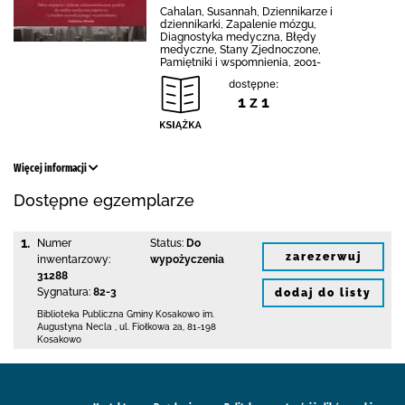
Cahalan, Susannah, Dziennikarze i
dziennikarki, Zapalenie mózgu,
Diagnostyka medyczna, Błędy
medyczne, Stany Zjednoczone,
Pamiętniki i wspomnienia, 2001-
dostępne:
1 z 1
Więcej informacji
Dostępne egzemplarze
1.
Numer
Status:
Do
zarezerwuj
inwentarzowy:
wypożyczenia
31288
Sygnatura:
82-3
dodaj do listy
Biblioteka Publiczna Gminy Kosakowo
im.
Augustyna Necla
,
ul. Fiołkowa 2a
,
81-198
Kosakowo