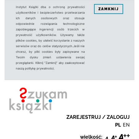
Instytut Książki dba o ochronę prywatności
ZAMKNIJ
użytkowników i bezpieczeństwo przetwarzania
ich danych osobowych oraz stosuje
odpowiednie rozwiązania technologiczne
zapobiegające ingerencji osób trzecich w
prywatność użytkowników. Używamy także
plików cookies, by ułatwić korzystanie z naszych
serwisów oraz do celów statystycznych.Jeśli nie
chcesz, by pliki cookies były zapisywane na
Twoim dysku zmień ustawienia swojej
przeglądarki. Kliknij "Zamknij" aby zaakceptować
naszą politykę prywatności.
ZAREJESTRUJ / ZALOGUJ
PL
EN
wielkość: