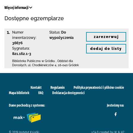
Więcej informacji
Dostępne egzemplarze
1.
Numer
Status:
Do
zarezerwuj
inwentarzowy:
wypożyczenia
36676
Sygnatura:
dodaj do listy
821.162.1-3
Biblioteka Publiczna w Gródku
,
Oddział dla
Dorosłych,
ul. Chodkiewiczów 4
,
16-040 Gródek
Kontakt
Regulamin
Polityka prywatności i plików cookie
Mapa bibliotek
FAQ
Deklaracja dostępności
Dane pochodzą z systemu:
Jesteśmy na:
© 2019 Instytut Książki
v.1.4.0 created by IK & H7