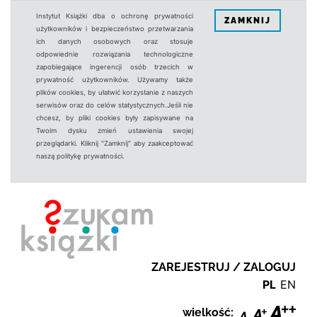
Instytut Książki dba o ochronę prywatności
ZAMKNIJ
użytkowników i bezpieczeństwo przetwarzania
ich danych osobowych oraz stosuje
odpowiednie rozwiązania technologiczne
zapobiegające ingerencji osób trzecich w
prywatność użytkowników. Używamy także
plików cookies, by ułatwić korzystanie z naszych
serwisów oraz do celów statystycznych.Jeśli nie
chcesz, by pliki cookies były zapisywane na
Twoim dysku zmień ustawienia swojej
przeglądarki. Kliknij "Zamknij" aby zaakceptować
naszą politykę prywatności.
ZAREJESTRUJ / ZALOGUJ
PL
EN
wielkość: