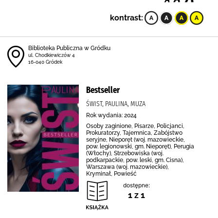
kontrast:
Biblioteka Publiczna w Gródku
ul. Chodkiewiczów 4
16-040 Gródek
Bestseller
ŚWIST, PAULINA, MUZA
Rok wydania: 2024
Osoby zaginione, Pisarze, Policjanci,
Prokuratorzy, Tajemnica, Zabójstwo
seryjne, Nieporęt (woj. mazowieckie,
pow. legionowski, gm. Nieporęt), Perugia
(Włochy), Strzebowiska (woj.
podkarpackie, pow. leski, gm. Cisna),
Warszawa (woj. mazowieckie),
Kryminał, Powieść
dostępne:
1 z 1