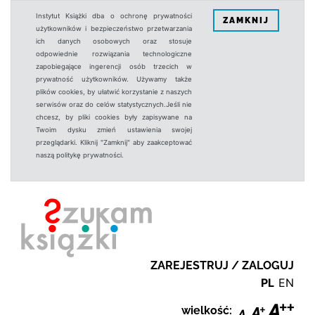
Instytut Książki dba o ochronę prywatności
ZAMKNIJ
użytkowników i bezpieczeństwo przetwarzania
ich danych osobowych oraz stosuje
odpowiednie rozwiązania technologiczne
zapobiegające ingerencji osób trzecich w
prywatność użytkowników. Używamy także
plików cookies, by ułatwić korzystanie z naszych
serwisów oraz do celów statystycznych.Jeśli nie
chcesz, by pliki cookies były zapisywane na
Twoim dysku zmień ustawienia swojej
przeglądarki. Kliknij "Zamknij" aby zaakceptować
naszą politykę prywatności.
ZAREJESTRUJ / ZALOGUJ
PL
EN
wielkość: