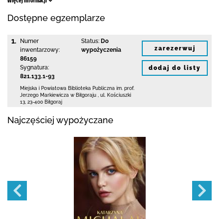
Więcej informacji
Dostępne egzemplarze
1.
Numer
Status:
Do
zarezerwuj
inwentarzowy:
wypożyczenia
86159
Sygnatura:
dodaj do listy
821.133.1-93
Miejska i Powiatowa Biblioteka Publiczna
im. prof.
Jerzego Markiewicza w Biłgoraju
,
ul. Kościuszki
13
,
23-400 Biłgoraj
Najczęściej wypożyczane