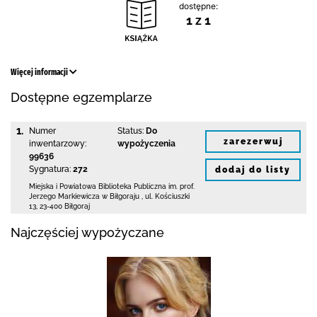
dostępne:
1 z 1
Więcej informacji
Dostępne egzemplarze
1.
Numer
Status:
Do
zarezerwuj
inwentarzowy:
wypożyczenia
99636
Sygnatura:
272
dodaj do listy
Miejska i Powiatowa Biblioteka Publiczna
im. prof.
Jerzego Markiewicza w Biłgoraju
,
ul. Kościuszki
13
,
23-400 Biłgoraj
Najczęściej wypożyczane