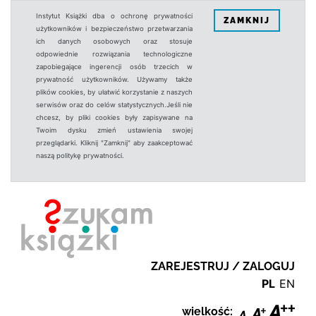
Instytut Książki dba o ochronę prywatności
ZAMKNIJ
użytkowników i bezpieczeństwo przetwarzania
ich danych osobowych oraz stosuje
odpowiednie rozwiązania technologiczne
zapobiegające ingerencji osób trzecich w
prywatność użytkowników. Używamy także
plików cookies, by ułatwić korzystanie z naszych
serwisów oraz do celów statystycznych.Jeśli nie
chcesz, by pliki cookies były zapisywane na
Twoim dysku zmień ustawienia swojej
przeglądarki. Kliknij "Zamknij" aby zaakceptować
naszą politykę prywatności.
ZAREJESTRUJ / ZALOGUJ
PL
EN
wielkość: