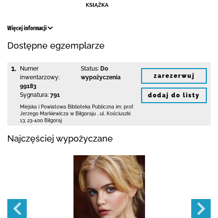
Więcej informacji
Dostępne egzemplarze
1.
Numer
Status:
Do
zarezerwuj
inwentarzowy:
wypożyczenia
99183
Sygnatura:
791
dodaj do listy
Miejska i Powiatowa Biblioteka Publiczna
im. prof.
Jerzego Markiewicza w Biłgoraju
,
ul. Kościuszki
13
,
23-400 Biłgoraj
Najczęściej wypożyczane