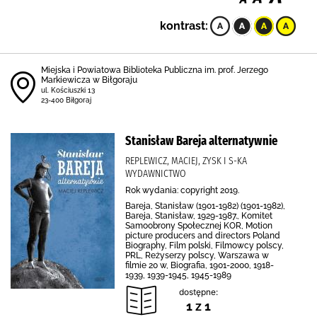
kontrast:
Miejska i Powiatowa Biblioteka Publiczna im. prof. Jerzego
Markiewicza w Biłgoraju
ul. Kościuszki 13
23-400 Biłgoraj
Stanisław Bareja alternatywnie
REPLEWICZ, MACIEJ, ZYSK I S-KA
WYDAWNICTWO
Rok wydania: copyright 2019.
Bareja, Stanisław (1901-1982) (1901-1982),
Bareja, Stanisław, 1929-1987., Komitet
Samoobrony Społecznej KOR, Motion
picture producers and directors Poland
Biography, Film polski, Filmowcy polscy,
PRL, Reżyserzy polscy, Warszawa w
filmie 20 w, Biografia, 1901-2000, 1918-
1939, 1939-1945, 1945-1989
dostępne:
1 z 1