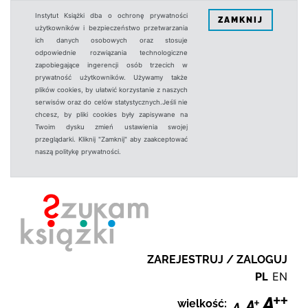
Instytut Książki dba o ochronę prywatności
ZAMKNIJ
użytkowników i bezpieczeństwo przetwarzania
ich danych osobowych oraz stosuje
odpowiednie rozwiązania technologiczne
zapobiegające ingerencji osób trzecich w
prywatność użytkowników. Używamy także
plików cookies, by ułatwić korzystanie z naszych
serwisów oraz do celów statystycznych.Jeśli nie
chcesz, by pliki cookies były zapisywane na
Twoim dysku zmień ustawienia swojej
przeglądarki. Kliknij "Zamknij" aby zaakceptować
naszą politykę prywatności.
ZAREJESTRUJ / ZALOGUJ
PL
EN
wielkość: