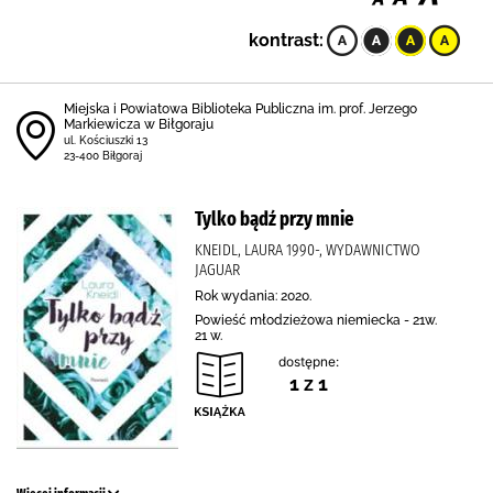
kontrast:
Miejska i Powiatowa Biblioteka Publiczna im. prof. Jerzego
Markiewicza w Biłgoraju
ul. Kościuszki 13
23-400 Biłgoraj
Tylko bądź przy mnie
KNEIDL, LAURA 1990-, WYDAWNICTWO
JAGUAR
Rok wydania: 2020.
Powieść młodzieżowa niemiecka - 21w.
21 w.
dostępne:
1 z 1