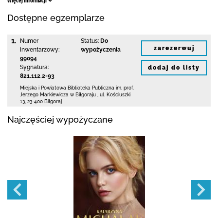
Więcej informacji
Dostępne egzemplarze
1.
Numer
Status:
Do
zarezerwuj
inwentarzowy:
wypożyczenia
99094
Sygnatura:
dodaj do listy
821.112.2-93
Miejska i Powiatowa Biblioteka Publiczna
im. prof.
Jerzego Markiewicza w Biłgoraju
,
ul. Kościuszki
13
,
23-400 Biłgoraj
Najczęściej wypożyczane