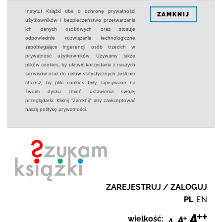
Instytut Książki dba o ochronę prywatności
ZAMKNIJ
użytkowników i bezpieczeństwo przetwarzania
ich danych osobowych oraz stosuje
odpowiednie rozwiązania technologiczne
zapobiegające ingerencji osób trzecich w
prywatność użytkowników. Używamy także
plików cookies, by ułatwić korzystanie z naszych
serwisów oraz do celów statystycznych.Jeśli nie
chcesz, by pliki cookies były zapisywane na
Twoim dysku zmień ustawienia swojej
przeglądarki. Kliknij "Zamknij" aby zaakceptować
naszą politykę prywatności.
ZAREJESTRUJ / ZALOGUJ
PL
EN
wielkość: