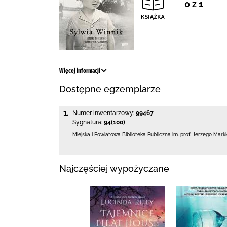
0 z 1
Więcej informacji
Dostępne egzemplarze
1.
Numer inwentarzowy:
99467
Sygnatura:
94(100)
Miejska i Powiatowa Biblioteka Publiczna
im. prof. Jerzego Mark
Najczęściej wypożyczane