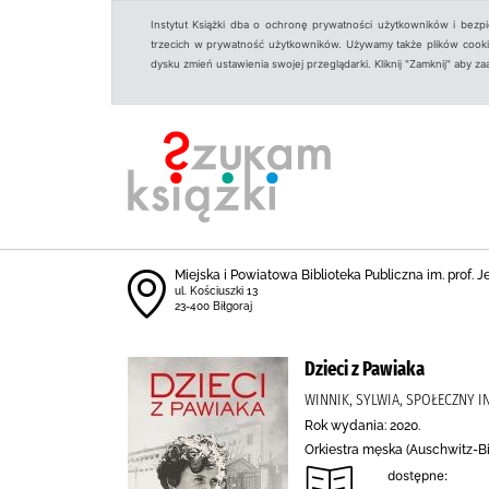
Instytut Książki dba o ochronę prywatności użytkowników i bezp
trzecich w prywatność użytkowników. Używamy także plików cookies
dysku zmień ustawienia swojej przeglądarki. Kliknij "Zamknij" aby z
Miejska i Powiatowa Biblioteka Publiczna im. prof. 
ul. Kościuszki 13
23-400 Biłgoraj
Dzieci z Pawiaka
WINNIK, SYLWIA, SPOŁECZNY 
Rok wydania: 2020.
Orkiestra męska (Auschwitz-Bi
dostępne: