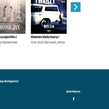
 przyjaciółka /
Kłamstwo bladej twarzy /
My baby ze wsi :
nna Wydawnictwa
Crow, David Stachowski, Adrian
Nowak, Anna
f
acja dostępności
Jesteśmy na: