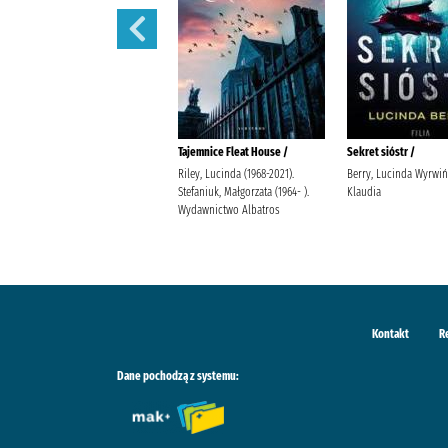
Mamuta tu mam :
Tajemnice Fleat House /
Sekret sióstr /
Tym, Stanisław (1937- ).
Riley, Lucinda (1968-2021).
Berry, Lucinda Wyrwiń
Nastulanka, Anna Instytut
Stefaniuk, Małgorzata (1964- ).
Klaudia
Wydawniczy Latarnik im.
Wydawnictwo Albatros
Zygmunta Kałużyńskiego
Kontakt
R
Dane pochodzą z systemu: