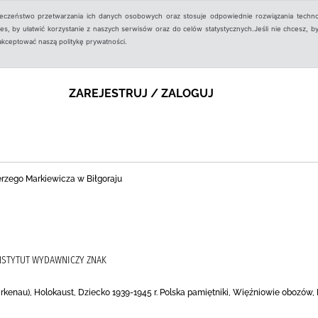
ieczeństwo przetwarzania ich danych osobowych oraz stosuje odpowiednie rozwiązania techno
, by ułatwić korzystanie z naszych serwisów oraz do celów statystycznych.Jeśli nie chcesz, by
aakceptować naszą politykę prywatności.
ZAREJESTRUJ / ZALOGUJ
Jerzego Markiewicza w Biłgoraju
INSTYTUT WYDAWNICZY ZNAK
rkenau), Holokaust, Dziecko 1939-1945 r. Polska pamiętniki, Więźniowie obozów, 