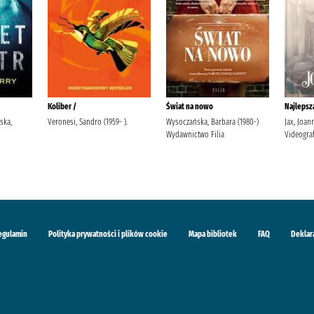
Koliber /
Świat na nowo
Najlepsza
ska,
Veronesi, Sandro (1959- ).
Wysoczańska, Barbara (1980-)
Jax, Joa
Wydawnictwo Filia
Videogra
egulamin
Polityka prywatności i plików cookie
Mapa bibliotek
FAQ
Deklar