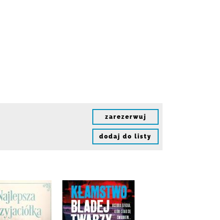
zarezerwuj
dodaj do listy