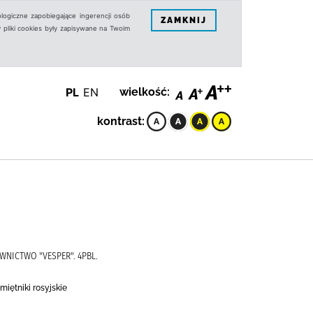
logiczne zapobiegające ingerencji osób
ZAMKNIJ
 pliki cookies były zapisywane na Twoim
PL
EN
wielkość:
kontrast:
DAWNICTWO "VESPER". 4PBL.
miętniki rosyjskie