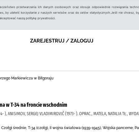
ieczeństwo przetwarzania ich danych osobowych oraz stosuje odpowiednie rozwiązania techno
, by ułatwić korzystanie z naszych serwisów oraz do celów statystycznych.Jeśli nie chcesz, by
aakceptować naszą politykę prywatności.
ZAREJESTRUJ / ZALOGUJ
Jerzego Markiewicza w Biłgoraju
jna w T-34 na froncie wschodnim
4- ), ANISIMOV, SERGEJ VLADIMIROVIČ (1973- ). OPRAC., MATELA, NATALIA TŁ., WY
 ), Czołgi średnie, T-34 (czołg), II wojna światowa (1939-1945), Wojska pancerne, Pa