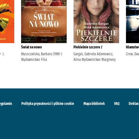
Świat na nowo
Piekielnie szczere /
Kłamstwo
 ).
Wysoczańska, Barbara (1980-)
Gargaś, Gabriela Adamowicz,
Crow, Dav
Wydawnictwo Filia
Alina Wydawnictwo Marginesy
egulamin
Polityka prywatności i plików cookie
Mapa bibliotek
FAQ
Deklar