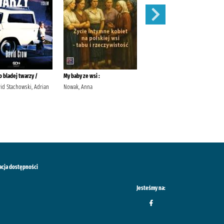
 bladej twarzy /
My baby ze wsi :
Róże /
id Stachowski, Adrian
Nowak, Anna
Meacham, Leila Przybyła-Piątek,
Joanna Wydawnictwo Sonia
Draga
acja dostępności
Jesteśmy na: