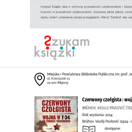
Instytut Książki dba o ochronę prywatności użytkowników i bezp
trzecich w prywatność użytkowników. Używamy także plików cookies
dysku zmień ustawienia swojej przeglądarki. Kliknij "Zamknij" aby z
Miejska i Powiatowa Biblioteka Publiczna im. prof. 
ul. Kościuszki 13
23-400 Biłgoraj
Czerwony czołgista : wo
BRÛHOV, VASILIJ PAVLOVIČ (192
Rok wydania: 2014.
Brûhov, Vasilij Pavlovič (1924-
dostępne: