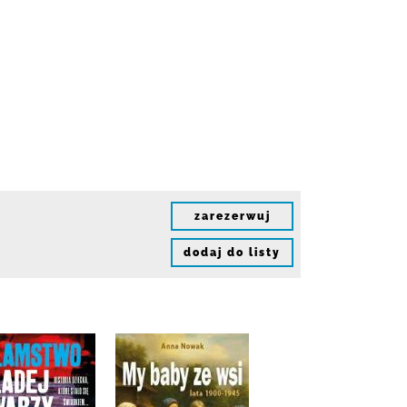
zarezerwuj
dodaj do listy