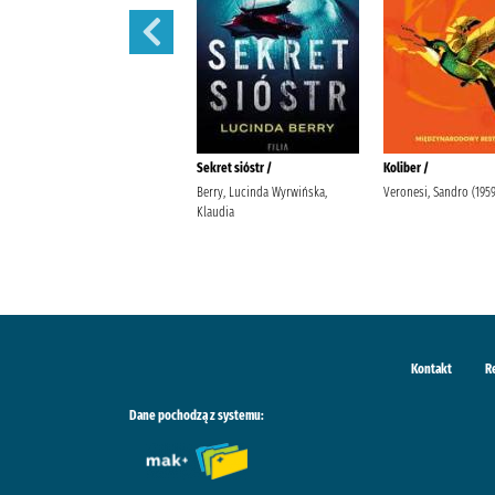
Tajemnice Fleat House /
Sekret sióstr /
Koliber /
Riley, Lucinda (1968-2021).
Berry, Lucinda Wyrwińska,
Veronesi, Sandro (1959-
Stefaniuk, Małgorzata (1964- ).
Klaudia
Wydawnictwo Albatros
Kontakt
R
Dane pochodzą z systemu: