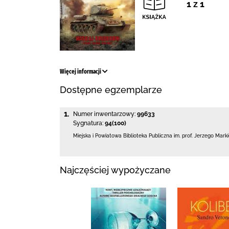
1 z 1
Więcej informacji
Dostępne egzemplarze
1.
Numer inwentarzowy:
99633
Sygnatura:
94(100)
Miejska i Powiatowa Biblioteka Publiczna
im. prof. Jerzego Mark
Najczęściej wypożyczane