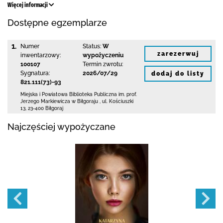
Więcej informacji
Dostępne egzemplarze
1.
Numer
Status:
W
zarezerwuj
inwentarzowy:
wypożyczeniu
100107
Termin zwrotu:
Sygnatura:
2026/07/29
dodaj do listy
821.111(73)-93
Miejska i Powiatowa Biblioteka Publiczna
im. prof.
Jerzego Markiewicza w Biłgoraju
,
ul. Kościuszki
13
,
23-400 Biłgoraj
Najczęściej wypożyczane