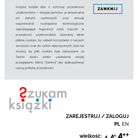
Instytut Książki dba o ochronę prywatności
ZAMKNIJ
użytkowników i bezpieczeństwo przetwarzania
ich danych osobowych oraz stosuje
odpowiednie rozwiązania technologiczne
zapobiegające ingerencji osób trzecich w
prywatność użytkowników. Używamy także
plików cookies, by ułatwić korzystanie z naszych
serwisów oraz do celów statystycznych.Jeśli nie
chcesz, by pliki cookies były zapisywane na
Twoim dysku zmień ustawienia swojej
przeglądarki. Kliknij "Zamknij" aby zaakceptować
naszą politykę prywatności.
ZAREJESTRUJ / ZALOGUJ
PL
EN
wielkość: