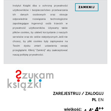
Instytut Książki dba o ochronę prywatności
ZAMKNIJ
użytkowników i bezpieczeństwo przetwarzania
ich danych osobowych oraz stosuje
odpowiednie rozwiązania technologiczne
zapobiegające ingerencji osób trzecich w
prywatność użytkowników. Używamy także
plików cookies, by ułatwić korzystanie z naszych
serwisów oraz do celów statystycznych.Jeśli nie
chcesz, by pliki cookies były zapisywane na
Twoim dysku zmień ustawienia swojej
przeglądarki. Kliknij "Zamknij" aby zaakceptować
naszą politykę prywatności.
ZAREJESTRUJ / ZALOGUJ
PL
EN
wielkość: