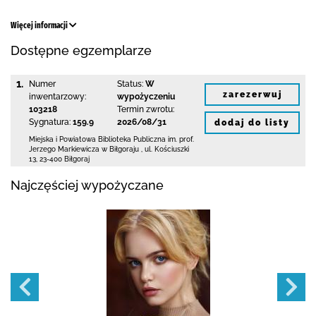
Więcej informacji
Dostępne egzemplarze
1.
Numer
Status:
W
zarezerwuj
inwentarzowy:
wypożyczeniu
103218
Termin zwrotu:
Sygnatura:
159.9
2026/08/31
dodaj do listy
Miejska i Powiatowa Biblioteka Publiczna
im. prof.
Jerzego Markiewicza w Biłgoraju
,
ul. Kościuszki
13
,
23-400 Biłgoraj
Najczęściej wypożyczane