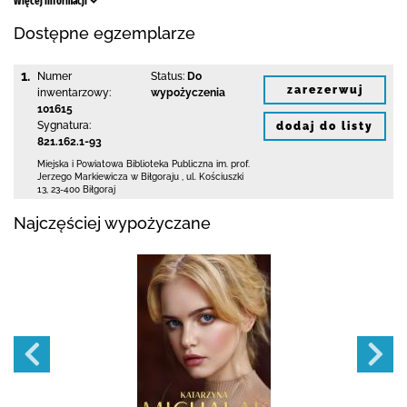
Więcej informacji
Dostępne egzemplarze
1.
Numer
Status:
Do
zarezerwuj
inwentarzowy:
wypożyczenia
101615
Sygnatura:
dodaj do listy
821.162.1-93
Miejska i Powiatowa Biblioteka Publiczna
im. prof.
Jerzego Markiewicza w Biłgoraju
,
ul. Kościuszki
13
,
23-400 Biłgoraj
Najczęściej wypożyczane