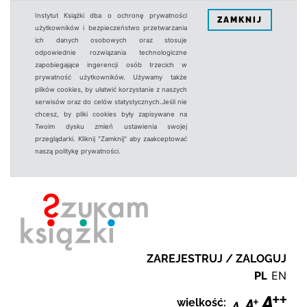
Instytut Książki dba o ochronę prywatności
ZAMKNIJ
użytkowników i bezpieczeństwo przetwarzania
ich danych osobowych oraz stosuje
odpowiednie rozwiązania technologiczne
zapobiegające ingerencji osób trzecich w
prywatność użytkowników. Używamy także
plików cookies, by ułatwić korzystanie z naszych
serwisów oraz do celów statystycznych.Jeśli nie
chcesz, by pliki cookies były zapisywane na
Twoim dysku zmień ustawienia swojej
przeglądarki. Kliknij "Zamknij" aby zaakceptować
naszą politykę prywatności.
ZAREJESTRUJ / ZALOGUJ
PL
EN
wielkość: