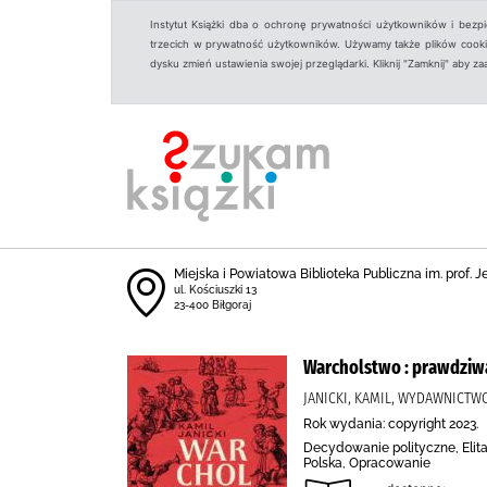
Instytut Książki dba o ochronę prywatności użytkowników i bezp
trzecich w prywatność użytkowników. Używamy także plików cookies
dysku zmień ustawienia swojej przeglądarki. Kliknij "Zamknij" aby z
Miejska i Powiatowa Biblioteka Publiczna im. prof. 
ul. Kościuszki 13
23-400 Biłgoraj
Warcholstwo : prawdziwa 
JANICKI, KAMIL, WYDAWNICTW
Rok wydania: copyright 2023.
Decydowanie polityczne, Elita
Polska, Opracowanie