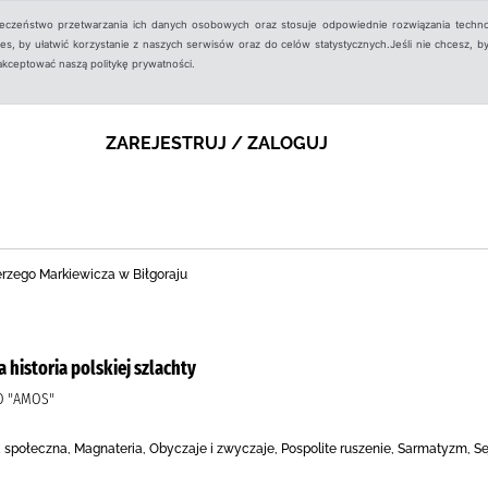
ieczeństwo przetwarzania ich danych osobowych oraz stosuje odpowiednie rozwiązania techno
, by ułatwić korzystanie z naszych serwisów oraz do celów statystycznych.Jeśli nie chcesz, by
aakceptować naszą politykę prywatności.
ZAREJESTRUJ / ZALOGUJ
Jerzego Markiewicza w Biłgoraju
historia polskiej szlachty
O "AMOS"
 społeczna, Magnateria, Obyczaje i zwyczaje, Pospolite ruszenie, Sarmatyzm, Se