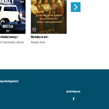
 bladej twarzy /
My baby ze wsi :
Róże /
id Stachowski, Adrian
Nowak, Anna
Meacham, Leila Przybyła-Piątek,
Joanna Wydawnictwo Sonia
Draga
acja dostępności
Jesteśmy na: