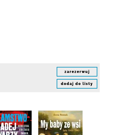
zarezerwuj
dodaj do listy