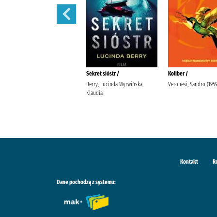
Tajemnice Fleat House /
Sekret sióstr /
Koliber /
Riley, Lucinda (1968-2021).
Berry, Lucinda Wyrwińska,
Veronesi, Sandro (1959-
Stefaniuk, Małgorzata (1964- ).
Klaudia
Wydawnictwo Albatros
Kontakt
R
Dane pochodzą z systemu: