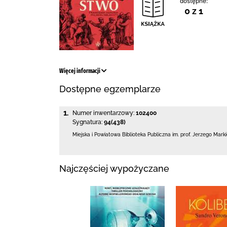
dostępne:
0 z 1
Więcej informacji
Dostępne egzemplarze
1.
Numer inwentarzowy:
102400
Sygnatura:
94(438)
Miejska i Powiatowa Biblioteka Publiczna
im. prof. Jerzego Mark
Najczęściej wypożyczane