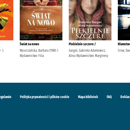
Świat na nowo
Piekielnie szczere /
Kłamstwo
 ).
Wysoczańska, Barbara (1980-)
Gargaś, Gabriela Adamowicz,
Crow, Dav
Wydawnictwo Filia
Alina Wydawnictwo Marginesy
egulamin
Polityka prywatności i plików cookie
Mapa bibliotek
FAQ
Deklar