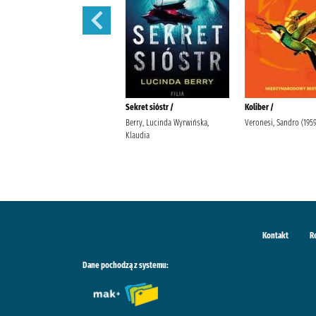
Tajemnice Fleat House /
Sekret sióstr /
Koliber /
Riley, Lucinda (1968-2021).
Berry, Lucinda Wyrwińska,
Veronesi, Sandro (1959-
Stefaniuk, Małgorzata (1964- ).
Klaudia
Wydawnictwo Albatros
Kontakt
R
Dane pochodzą z systemu: