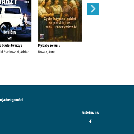
 bladej twarzy /
My baby ze wsi :
Róże /
id Stachowski, Adrian
Nowak, Anna
Meacham, Leila Przybyła-Piątek,
Joanna Wydawnictwo Sonia
Draga
acja dostępności
Jesteśmy na: