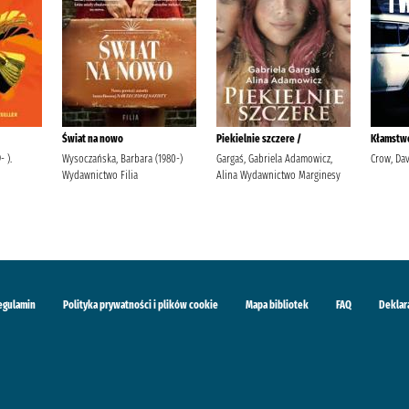
Świat na nowo
Piekielnie szczere /
Kłamstwo
 ).
Wysoczańska, Barbara (1980-)
Gargaś, Gabriela Adamowicz,
Crow, Dav
Wydawnictwo Filia
Alina Wydawnictwo Marginesy
egulamin
Polityka prywatności i plików cookie
Mapa bibliotek
FAQ
Deklar