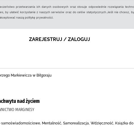
ieczeństwo przetwarzania ich danych osobowych oraz stosuje odpowiednie rozwiązania techno
, by ułatwić korzystanie z naszych serwisów oraz do celów statystycznych.Jeśli nie chcesz, by
aakceptować naszą politykę prywatności.
ZAREJESTRUJ / ZALOGUJ
Jerzego Markiewicza w Biłgoraju
zachwytu nad życiem
AWNICTWO MARGINESY
 samoświadomościowe, Mentalność, Samorealizacja, Wdzięczność, Książka do 