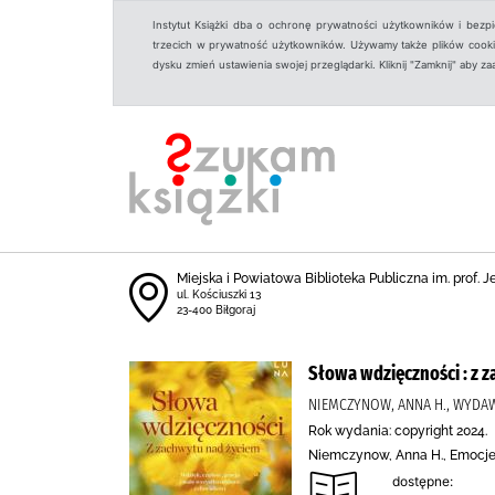
Instytut Książki dba o ochronę prywatności użytkowników i bezp
trzecich w prywatność użytkowników. Używamy także plików cookies
dysku zmień ustawienia swojej przeglądarki. Kliknij "Zamknij" aby z
Miejska i Powiatowa Biblioteka Publiczna im. prof. 
ul. Kościuszki 13
23-400 Biłgoraj
Słowa wdzięczności : z 
NIEMCZYNOW, ANNA H., WYD
Rok wydania: copyright 2024.
Niemczynow, Anna H., Emocje
dostępne: