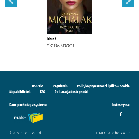
Iskra /
Michalak, Katarzyna
Kontakt
Regulamin
Polityka prywatności i plików cookie
Mapa bibliotek
FAQ
Deklaracja dostępności
Dane pochodzą z systemu:
Jesteśmy na:
© 2019 Instytut Książki
v.1.4.0 created by IK & H7