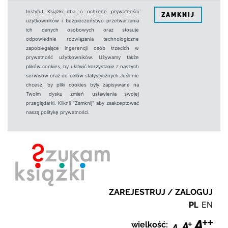
Instytut Książki dba o ochronę prywatności
ZAMKNIJ
użytkowników i bezpieczeństwo przetwarzania
ich danych osobowych oraz stosuje
odpowiednie rozwiązania technologiczne
zapobiegające ingerencji osób trzecich w
prywatność użytkowników. Używamy także
plików cookies, by ułatwić korzystanie z naszych
serwisów oraz do celów statystycznych.Jeśli nie
chcesz, by pliki cookies były zapisywane na
Twoim dysku zmień ustawienia swojej
przeglądarki. Kliknij "Zamknij" aby zaakceptować
naszą politykę prywatności.
ZAREJESTRUJ / ZALOGUJ
PL
EN
wielkość: