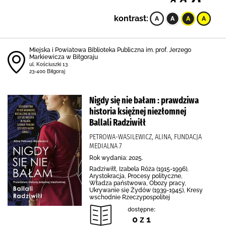
kontrast:
Miejska i Powiatowa Biblioteka Publiczna im. prof. Jerzego
Markiewicza w Biłgoraju
ul. Kościuszki 13
23-400 Biłgoraj
Nigdy się nie bałam : prawdziwa
historia księżnej niezłomnej
Ballali Radziwiłł
PETROWA-WASILEWICZ, ALINA, FUNDACJA
MEDIALNA 7
Rok wydania: 2025.
Radziwiłł, Izabela Róża (1915-1996),
Arystokracja, Procesy polityczne,
Władza państwowa, Obozy pracy,
Ukrywanie się Żydów (1939-1945), Kresy
wschodnie Rzeczypospolitej
dostępne:
0 z 1