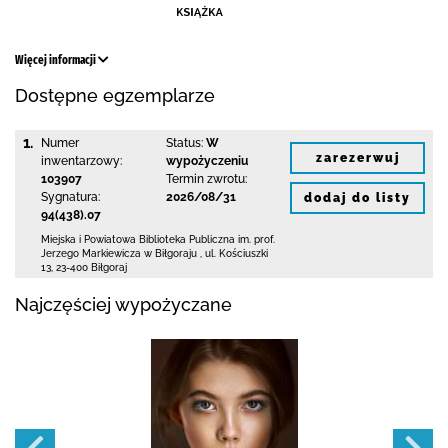
Więcej informacji
Dostępne egzemplarze
1.
Numer
Status:
W
zarezerwuj
inwentarzowy:
wypożyczeniu
103907
Termin zwrotu:
Sygnatura:
2026/08/31
dodaj do listy
94(438).07
Miejska i Powiatowa Biblioteka Publiczna
im. prof.
Jerzego Markiewicza w Biłgoraju
,
ul. Kościuszki
13
,
23-400 Biłgoraj
Najczęściej wypożyczane