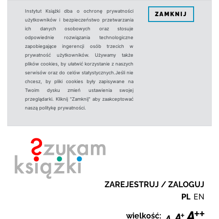
Instytut Książki dba o ochronę prywatności
ZAMKNIJ
użytkowników i bezpieczeństwo przetwarzania
ich danych osobowych oraz stosuje
odpowiednie rozwiązania technologiczne
zapobiegające ingerencji osób trzecich w
prywatność użytkowników. Używamy także
plików cookies, by ułatwić korzystanie z naszych
serwisów oraz do celów statystycznych.Jeśli nie
chcesz, by pliki cookies były zapisywane na
Twoim dysku zmień ustawienia swojej
przeglądarki. Kliknij "Zamknij" aby zaakceptować
naszą politykę prywatności.
ZAREJESTRUJ / ZALOGUJ
PL
EN
wielkość: