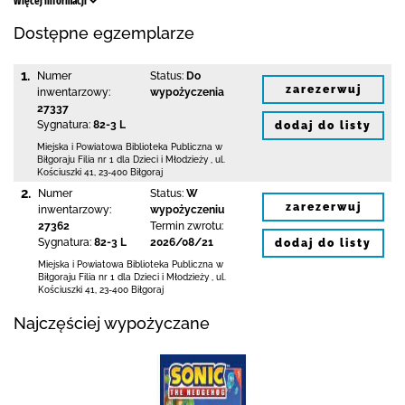
Więcej informacji
Dostępne egzemplarze
1.
Numer
Status:
Do
zarezerwuj
inwentarzowy:
wypożyczenia
27337
Sygnatura:
82-3 L
dodaj do listy
Miejska i Powiatowa Biblioteka Publiczna
w
Biłgoraju Filia nr 1 dla Dzieci i Młodzieży
,
ul.
Kościuszki 41
,
23-400 Biłgoraj
2.
Numer
Status:
W
zarezerwuj
inwentarzowy:
wypożyczeniu
27362
Termin zwrotu:
Sygnatura:
82-3 L
2026/08/21
dodaj do listy
Miejska i Powiatowa Biblioteka Publiczna
w
Biłgoraju Filia nr 1 dla Dzieci i Młodzieży
,
ul.
Kościuszki 41
,
23-400 Biłgoraj
Najczęściej wypożyczane