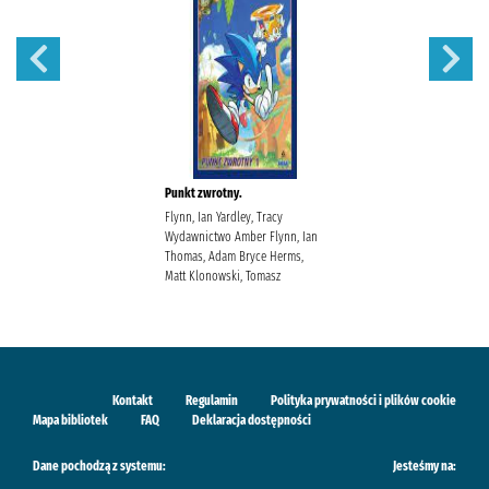
Punkt zwrotny.
Flynn, Ian Yardley, Tracy
Wydawnictwo Amber Flynn, Ian
Thomas, Adam Bryce Herms,
Matt Klonowski, Tomasz
Kontakt
Regulamin
Polityka prywatności i plików cookie
Mapa bibliotek
FAQ
Deklaracja dostępności
Dane pochodzą z systemu:
Jesteśmy na: