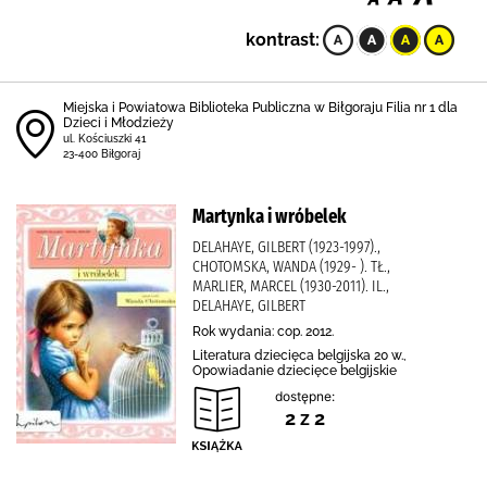
kontrast:
Miejska i Powiatowa Biblioteka Publiczna w Biłgoraju Filia nr 1 dla
Dzieci i Młodzieży
ul. Kościuszki 41
23-400 Biłgoraj
Martynka i wróbelek
DELAHAYE, GILBERT (1923-1997).,
CHOTOMSKA, WANDA (1929- ). TŁ.,
MARLIER, MARCEL (1930-2011). IL.,
DELAHAYE, GILBERT
Rok wydania: cop. 2012.
Literatura dziecięca belgijska 20 w.,
Opowiadanie dziecięce belgijskie
dostępne:
2 z 2