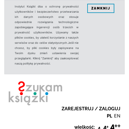
Instytut Książki dba o ochronę prywatności
ZAMKNIJ
użytkowników i bezpieczeństwo przetwarzania
ich danych osobowych oraz stosuje
odpowiednie rozwiązania technologiczne
zapobiegające ingerencji osób trzecich w
prywatność użytkowników. Używamy także
plików cookies, by ułatwić korzystanie z naszych
serwisów oraz do celów statystycznych.Jeśli nie
chcesz, by pliki cookies były zapisywane na
Twoim dysku zmień ustawienia swojej
przeglądarki. Kliknij "Zamknij" aby zaakceptować
naszą politykę prywatności.
ZAREJESTRUJ / ZALOGUJ
PL
EN
wielkość: