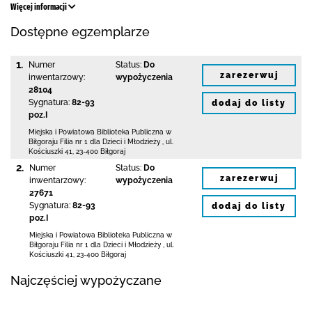
Więcej informacji
Dostępne egzemplarze
1.
Numer
Status:
Do
zarezerwuj
inwentarzowy:
wypożyczenia
28104
Sygnatura:
82-93
dodaj do listy
poz.I
Miejska i Powiatowa Biblioteka Publiczna
w
Biłgoraju Filia nr 1 dla Dzieci i Młodzieży
,
ul.
Kościuszki 41
,
23-400 Biłgoraj
2.
Numer
Status:
Do
zarezerwuj
inwentarzowy:
wypożyczenia
27671
Sygnatura:
82-93
dodaj do listy
poz.I
Miejska i Powiatowa Biblioteka Publiczna
w
Biłgoraju Filia nr 1 dla Dzieci i Młodzieży
,
ul.
Kościuszki 41
,
23-400 Biłgoraj
Najczęściej wypożyczane