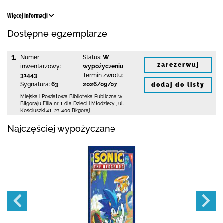
Więcej informacji
Dostępne egzemplarze
1.
Numer
Status:
W
zarezerwuj
inwentarzowy:
wypożyczeniu
31443
Termin zwrotu:
Sygnatura:
63
2026/09/07
dodaj do listy
Miejska i Powiatowa Biblioteka Publiczna
w
Biłgoraju Filia nr 1 dla Dzieci i Młodzieży
,
ul.
Kościuszki 41
,
23-400 Biłgoraj
Najczęściej wypożyczane