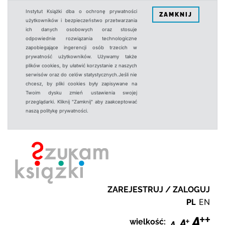
Instytut Książki dba o ochronę prywatności
ZAMKNIJ
użytkowników i bezpieczeństwo przetwarzania
ich danych osobowych oraz stosuje
odpowiednie rozwiązania technologiczne
zapobiegające ingerencji osób trzecich w
prywatność użytkowników. Używamy także
plików cookies, by ułatwić korzystanie z naszych
serwisów oraz do celów statystycznych.Jeśli nie
chcesz, by pliki cookies były zapisywane na
Twoim dysku zmień ustawienia swojej
przeglądarki. Kliknij "Zamknij" aby zaakceptować
naszą politykę prywatności.
ZAREJESTRUJ / ZALOGUJ
PL
EN
wielkość: