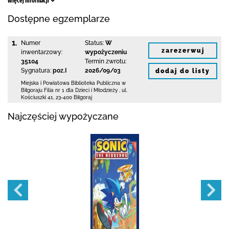
Więcej informacji
Dostępne egzemplarze
1.
Numer
Status:
W
zarezerwuj
inwentarzowy:
wypożyczeniu
35104
Termin zwrotu:
Sygnatura:
poz.I
2026/09/03
dodaj do listy
Miejska i Powiatowa Biblioteka Publiczna
w
Biłgoraju Filia nr 1 dla Dzieci i Młodzieży
,
ul.
Kościuszki 41
,
23-400 Biłgoraj
Najczęściej wypożyczane