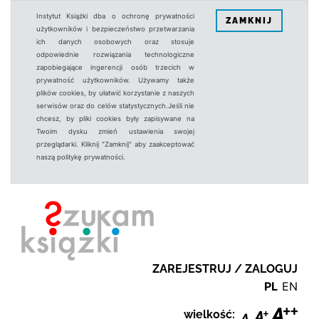
Instytut Książki dba o ochronę prywatności
ZAMKNIJ
użytkowników i bezpieczeństwo przetwarzania
ich danych osobowych oraz stosuje
odpowiednie rozwiązania technologiczne
zapobiegające ingerencji osób trzecich w
prywatność użytkowników. Używamy także
plików cookies, by ułatwić korzystanie z naszych
serwisów oraz do celów statystycznych.Jeśli nie
chcesz, by pliki cookies były zapisywane na
Twoim dysku zmień ustawienia swojej
przeglądarki. Kliknij "Zamknij" aby zaakceptować
naszą politykę prywatności.
ZAREJESTRUJ / ZALOGUJ
PL
EN
wielkość: