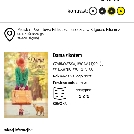
kontrast:
Miejska i Powiatowa Biblioteka Publiczna w Biłgoraju Filia nr 2
ul. T. Kościuszki 96
23-400 Biłgoraj
Dama z kotem
CZARKOWSKA, IWONA (1970- ).,
WYDAWNICTWO REPLIKA
Rok wydania: cop. 2017.
Powieść polska 21 w.
dostępne:
1 z 1
Więcej informacji