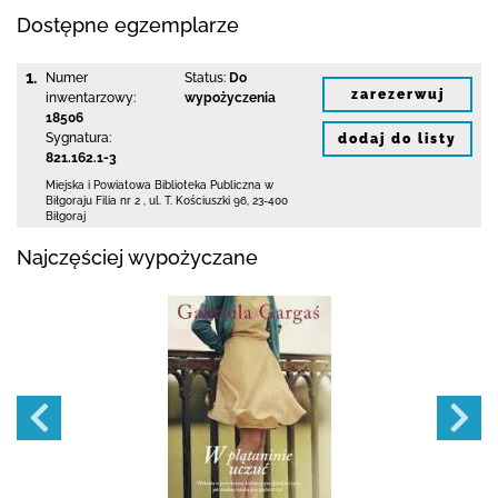
Dostępne egzemplarze
1.
Numer
Status:
Do
zarezerwuj
inwentarzowy:
wypożyczenia
18506
Sygnatura:
dodaj do listy
821.162.1-3
Miejska i Powiatowa Biblioteka Publiczna
w
Biłgoraju Filia nr 2
,
ul. T. Kościuszki 96
,
23-400
Biłgoraj
Najczęściej wypożyczane