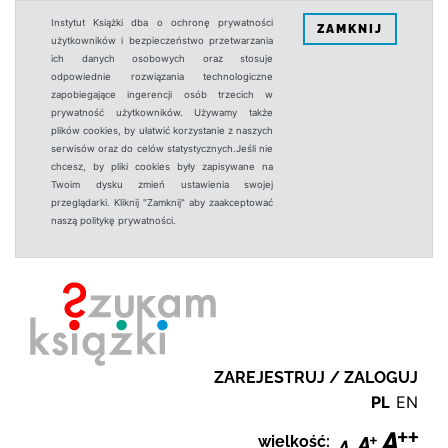
Instytut Książki dba o ochronę prywatności
ZAMKNIJ
użytkowników i bezpieczeństwo przetwarzania
ich danych osobowych oraz stosuje
odpowiednie rozwiązania technologiczne
zapobiegające ingerencji osób trzecich w
prywatność użytkowników. Używamy także
plików cookies, by ułatwić korzystanie z naszych
serwisów oraz do celów statystycznych.Jeśli nie
chcesz, by pliki cookies były zapisywane na
Twoim dysku zmień ustawienia swojej
przeglądarki. Kliknij "Zamknij" aby zaakceptować
naszą politykę prywatności.
ZAREJESTRUJ / ZALOGUJ
PL
EN
wielkość: