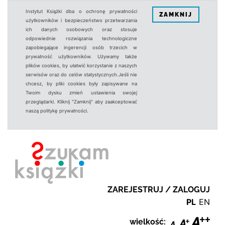
Instytut Książki dba o ochronę prywatności
ZAMKNIJ
użytkowników i bezpieczeństwo przetwarzania
ich danych osobowych oraz stosuje
odpowiednie rozwiązania technologiczne
zapobiegające ingerencji osób trzecich w
prywatność użytkowników. Używamy także
plików cookies, by ułatwić korzystanie z naszych
serwisów oraz do celów statystycznych.Jeśli nie
chcesz, by pliki cookies były zapisywane na
Twoim dysku zmień ustawienia swojej
przeglądarki. Kliknij "Zamknij" aby zaakceptować
naszą politykę prywatności.
ZAREJESTRUJ / ZALOGUJ
PL
EN
wielkość: