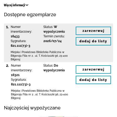
Więcej informacji
Dostępne egzemplarze
1.
Numer
Status:
W
zarezerwuj
inwentarzowy:
wypożyczeniu
16433
Termin zwrotu:
Sygnatura:
2026/07/24
dodaj do listy
821.111(73)-3
Miejska i Powiatowa Biblioteka Publiczna
w
Biłgoraju Filia nr 2
,
ul. T. Kościuszki 96
,
23-400
Biłgoraj
2.
Numer
Status:
Do
zarezerwuj
inwentarzowy:
wypożyczenia
16321
Sygnatura:
dodaj do listy
821.111(73)-3
Miejska i Powiatowa Biblioteka Publiczna
w
Biłgoraju Filia nr 2
,
ul. T. Kościuszki 96
,
23-400
Biłgoraj
Najczęściej wypożyczane