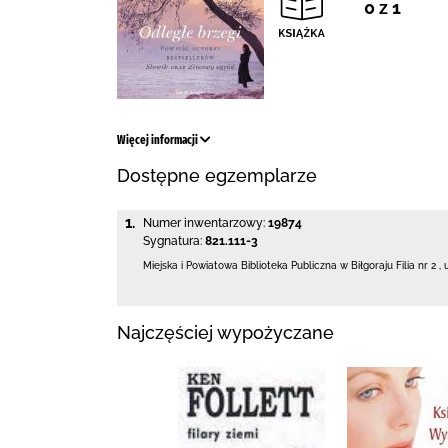
0 z 1
Więcej informacji
Dostępne egzemplarze
1.
Numer inwentarzowy:
19874
Sygnatura:
821.111-3
Miejska i Powiatowa Biblioteka Publiczna
w Biłgoraju Filia nr 2
,
Najczęściej wypożyczane