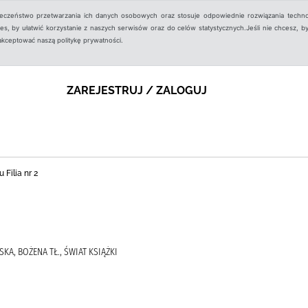
ieczeństwo przetwarzania ich danych osobowych oraz stosuje odpowiednie rozwiązania techno
, by ułatwić korzystanie z naszych serwisów oraz do celów statystycznych.Jeśli nie chcesz, by
aakceptować naszą politykę prywatności.
ZAREJESTRUJ / ZALOGUJ
 Filia nr 2
KA, BOŻENA TŁ., ŚWIAT KSIĄŻKI