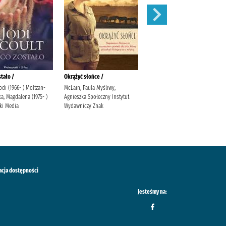
stało /
Okrążyć słońce /
Behawiorysta /
Jodi (1966- ) Moltzan-
McLain, Paula Myśliwy,
Mróz, Remigiusz (1987- )
a, Magdalena (1975- )
Agnieszka Społeczny Instytut
Wydawnictwo Filia Wydawnictwo
ki Media
Wydawniczy Znak
Filia
acja dostępności
Jesteśmy na: