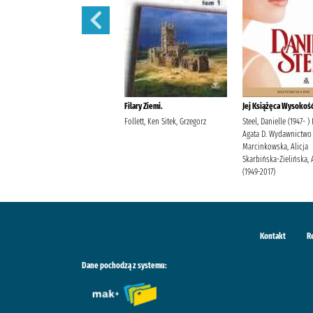
Filary Ziemi.
Filary Ziemi.
Jej Książęca Wysokość
Follett, Ken Sitek, Grzegorz
Follett, Ken Sitek, Grzegorz
Steel, Danielle (1947- )
Agata D. Wydawnictwo
Marcinkowska, Alicja
Skarbińska-Zielińska, 
(1949-2017)
Kontakt
R
Dane pochodzą z systemu: