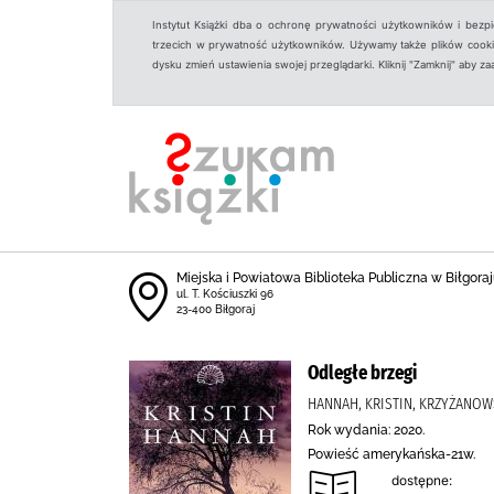
Instytut Książki dba o ochronę prywatności użytkowników i bezp
trzecich w prywatność użytkowników. Używamy także plików cookies
dysku zmień ustawienia swojej przeglądarki. Kliknij "Zamknij" aby z
Miejska i Powiatowa Biblioteka Publiczna w Biłgoraju
ul. T. Kościuszki 96
23-400 Biłgoraj
Odległe brzegi
HANNAH, KRISTIN, KRZYŻANOWS
Rok wydania: 2020.
Powieść amerykańska-21w.
dostępne: