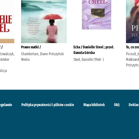
 /
Prawo matki /
Echa / Danielle Steel ; przeł.
To, co zo
Danuta Górska
 Kowalczyk,
Chamberlain, Diane Prószyński
Picoult, 
 Amber
Media
Steel, Danielle (1948- ).
Małkowsk
Prószyńs
Alicja
egulamin
Polityka prywatności i plików cookie
Mapa bibliotek
FAQ
Deklar