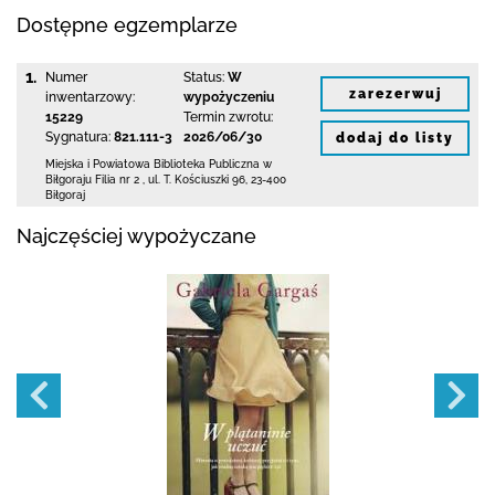
Dostępne egzemplarze
1.
Numer
Status:
W
zarezerwuj
inwentarzowy:
wypożyczeniu
15229
Termin zwrotu:
Sygnatura:
821.111-3
2026/06/30
dodaj do listy
Miejska i Powiatowa Biblioteka Publiczna
w
Biłgoraju Filia nr 2
,
ul. T. Kościuszki 96
,
23-400
Biłgoraj
Najczęściej wypożyczane