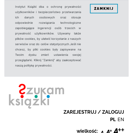
Instytut Książki dba o ochronę prywatności
ZAMKNIJ
użytkowników i bezpieczeństwo przetwarzania
ich danych osobowych oraz stosuje
odpowiednie rozwiązania technologiczne
zapobiegające ingerencji osób trzecich w
prywatność użytkowników. Używamy także
plików cookies, by ułatwić korzystanie z naszych
serwisów oraz do celów statystycznych.Jeśli nie
chcesz, by pliki cookies były zapisywane na
Twoim dysku zmień ustawienia swojej
przeglądarki. Kliknij "Zamknij" aby zaakceptować
naszą politykę prywatności.
ZAREJESTRUJ / ZALOGUJ
PL
EN
wielkość: