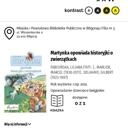
kontrast:
Miejska i Powiatowa Biblioteka Publiczna w Biłgoraju Filia nr 3
ul. Włosiankarska 5
23-400 Biłgoraj
Martynka opowiada historyjki o
zwierzątkach
FABISIŃSKA, LILIANA (1971- )., MARLIER,
MARCEL (1930-2011)., DELAHAYE, GILBERT
(1923-1997).
Rok wydania: cop. 2011.
Opowiadanie dziecięce belgijskie
dostępne:
0 z 1
Więcej informacji