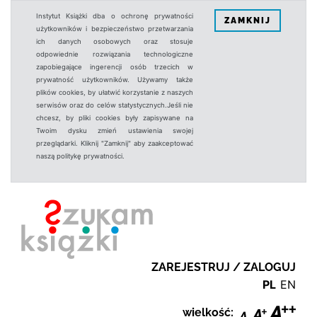
Instytut Książki dba o ochronę prywatności
ZAMKNIJ
użytkowników i bezpieczeństwo przetwarzania
ich danych osobowych oraz stosuje
odpowiednie rozwiązania technologiczne
zapobiegające ingerencji osób trzecich w
prywatność użytkowników. Używamy także
plików cookies, by ułatwić korzystanie z naszych
serwisów oraz do celów statystycznych.Jeśli nie
chcesz, by pliki cookies były zapisywane na
Twoim dysku zmień ustawienia swojej
przeglądarki. Kliknij "Zamknij" aby zaakceptować
naszą politykę prywatności.
ZAREJESTRUJ / ZALOGUJ
PL
EN
wielkość: