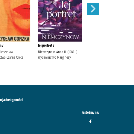
n /
Jej portret /
Dobrze mi się z tobą rozmawia
Mieczysław
Niemczynow, Anna H. (1982- )
Krauze, Magdalena Wydawnictwo
two Czarna Owca
Wydawnictwo Marginesy
Mięta
acja dostępności
Jesteśmy na: