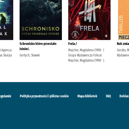
Schronisko które przestało
Frela /
Rok zmia
istnieć.
 ) Agencja
Majcher, Magdalena (1990- )
Gorzka, 
a Skarpa
Gortych, Sławek
Grupa Wydawnicza Foksal
Wydawnic
Majcher, Magdalena (1990- ).
egulamin
Polityka prywatności i plików cookie
Mapa bibliotek
FAQ
Deklar