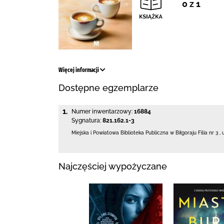
0 z 1
Więcej informacji
Dostępne egzemplarze
1.
Numer inwentarzowy:
16884
Sygnatura:
821.162.1-3
Miejska i Powiatowa Biblioteka Publiczna
w Biłgoraju Filia nr 3
,
Najczęściej wypożyczane