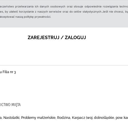
ieczeństwo przetwarzania ich danych osobowych oraz stosuje odpowiednie rozwiązania techno
, by ułatwić korzystanie z naszych serwisów oraz do celów statystycznych.Jeśli nie chcesz, by
aakceptować naszą politykę prywatności.
ZAREJESTRUJ / ZALOGUJ
 Filia nr 3
ICTWO MIĘTA
a, Nastolatki, Problemy małżeńskie, Rodzina, Karpacz (woj. dolnośląskie, pow. 