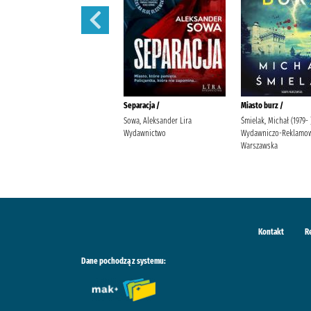
Przyczyna zgonu /
Separacja /
Miasto burz /
Cook, Robin (1940- ) Szymański,
Sowa, Aleksander Lira
Śmielak, Michał (1979-
Maciej (tłumacz) Dom
Wydawnictwo
Wydawniczo-Reklamow
Wydawniczy Rebis
Warszawska
Kontakt
R
Dane pochodzą z systemu: