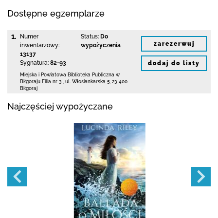
Dostępne egzemplarze
1.
Numer
Status:
Do
zarezerwuj
inwentarzowy:
wypożyczenia
13137
Sygnatura:
82-93
dodaj do listy
Miejska i Powiatowa Biblioteka Publiczna
w
Biłgoraju Filia nr 3
,
ul. Włosiankarska 5
,
23-400
Biłgoraj
Najczęściej wypożyczane