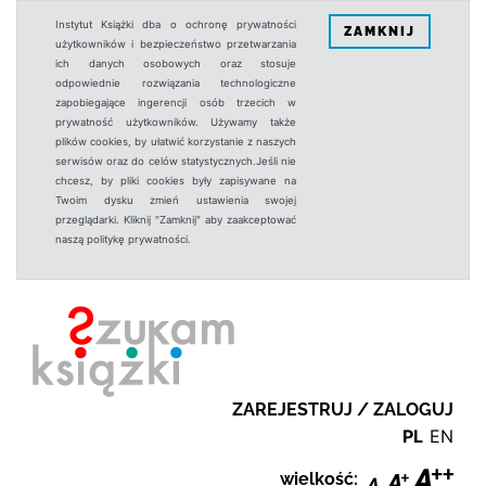
Instytut Książki dba o ochronę prywatności
ZAMKNIJ
użytkowników i bezpieczeństwo przetwarzania
ich danych osobowych oraz stosuje
odpowiednie rozwiązania technologiczne
zapobiegające ingerencji osób trzecich w
prywatność użytkowników. Używamy także
plików cookies, by ułatwić korzystanie z naszych
serwisów oraz do celów statystycznych.Jeśli nie
chcesz, by pliki cookies były zapisywane na
Twoim dysku zmień ustawienia swojej
przeglądarki. Kliknij "Zamknij" aby zaakceptować
naszą politykę prywatności.
ZAREJESTRUJ / ZALOGUJ
PL
EN
wielkość: