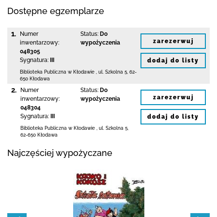
Dostępne egzemplarze
1.
Numer
Status:
Do
zarezerwuj
inwentarzowy:
wypożyczenia
048305
Sygnatura:
III
dodaj do listy
Biblioteka Publiczna w Kłodawie
,
ul. Szkolna 5
,
62-
650 Kłodawa
2.
Numer
Status:
Do
zarezerwuj
inwentarzowy:
wypożyczenia
048304
Sygnatura:
III
dodaj do listy
Biblioteka Publiczna w Kłodawie
,
ul. Szkolna 5
,
62-650 Kłodawa
Najczęściej wypożyczane