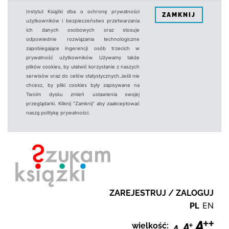
Instytut Książki dba o ochronę prywatności
ZAMKNIJ
użytkowników i bezpieczeństwo przetwarzania
ich danych osobowych oraz stosuje
odpowiednie rozwiązania technologiczne
zapobiegające ingerencji osób trzecich w
prywatność użytkowników. Używamy także
plików cookies, by ułatwić korzystanie z naszych
serwisów oraz do celów statystycznych.Jeśli nie
chcesz, by pliki cookies były zapisywane na
Twoim dysku zmień ustawienia swojej
przeglądarki. Kliknij "Zamknij" aby zaakceptować
naszą politykę prywatności.
ZAREJESTRUJ / ZALOGUJ
PL
EN
wielkość: