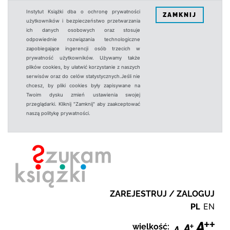
Instytut Książki dba o ochronę prywatności
ZAMKNIJ
użytkowników i bezpieczeństwo przetwarzania
ich danych osobowych oraz stosuje
odpowiednie rozwiązania technologiczne
zapobiegające ingerencji osób trzecich w
prywatność użytkowników. Używamy także
plików cookies, by ułatwić korzystanie z naszych
serwisów oraz do celów statystycznych.Jeśli nie
chcesz, by pliki cookies były zapisywane na
Twoim dysku zmień ustawienia swojej
przeglądarki. Kliknij "Zamknij" aby zaakceptować
naszą politykę prywatności.
ZAREJESTRUJ / ZALOGUJ
PL
EN
wielkość: