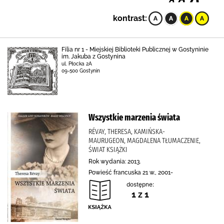
kontrast:
Filia nr 1 - Miejskiej Biblioteki Publicznej w Gostyninie
im. Jakuba z Gostynina
ul. Płocka 2A
09-500 Gostynin
Wszystkie marzenia świata
RÉVAY, THERESA, KAMIŃSKA-
MAURUGEON, MAGDALENA TŁUMACZENIE,
ŚWIAT KSIĄŻKI
Rok wydania: 2013.
Powieść francuska 21 w., 2001-
dostępne:
1 z 1