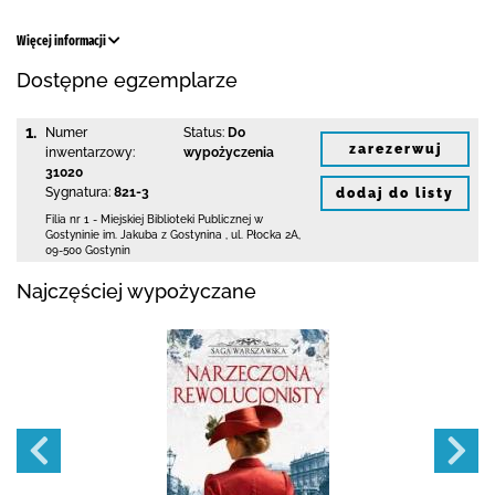
Więcej informacji
Dostępne egzemplarze
1.
Numer
Status:
Do
zarezerwuj
inwentarzowy:
wypożyczenia
31020
Sygnatura:
821-3
dodaj do listy
Filia nr 1 - Miejskiej Biblioteki Publicznej
w
Gostyninie im. Jakuba z Gostynina
,
ul. Płocka 2A
,
09-500 Gostynin
Najczęściej wypożyczane