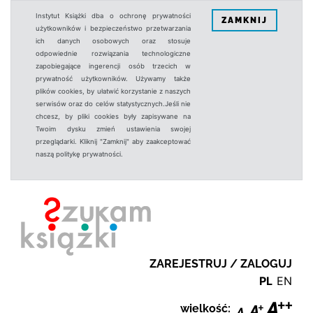
Instytut Książki dba o ochronę prywatności
ZAMKNIJ
użytkowników i bezpieczeństwo przetwarzania
ich danych osobowych oraz stosuje
odpowiednie rozwiązania technologiczne
zapobiegające ingerencji osób trzecich w
prywatność użytkowników. Używamy także
plików cookies, by ułatwić korzystanie z naszych
serwisów oraz do celów statystycznych.Jeśli nie
chcesz, by pliki cookies były zapisywane na
Twoim dysku zmień ustawienia swojej
przeglądarki. Kliknij "Zamknij" aby zaakceptować
naszą politykę prywatności.
ZAREJESTRUJ / ZALOGUJ
PL
EN
wielkość: