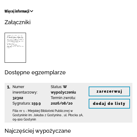
Więcej informacji
Załączniki
Dostępne egzemplarze
1.
Numer
Status:
W
zarezerwuj
inwentarzowy:
wypożyczeniu
32302
Termin zwrotu:
Sygnatura:
159.9
2026/08/20
dodaj do listy
Filia nr 1 - Miejskiej Biblioteki Publicznej
w
Gostyninie im. Jakuba z Gostynina
,
ul. Płocka 2A
,
09-500 Gostynin
Najczęściej wypożyczane