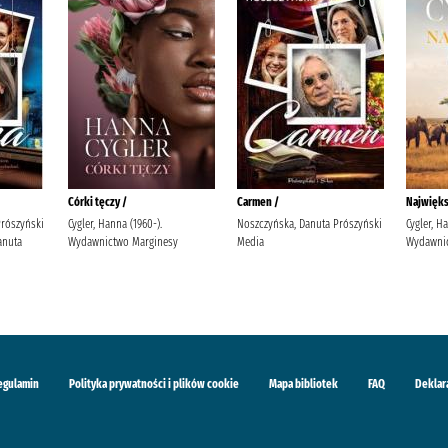
Córki tęczy /
Carmen /
Najwięks
Prószyński
Cygler, Hanna (1960-).
Noszczyńska, Danuta Prószyński
Cygler, H
anuta
Wydawnictwo Marginesy
Media
Wydawnic
egulamin
Polityka prywatności i plików cookie
Mapa bibliotek
FAQ
Deklar