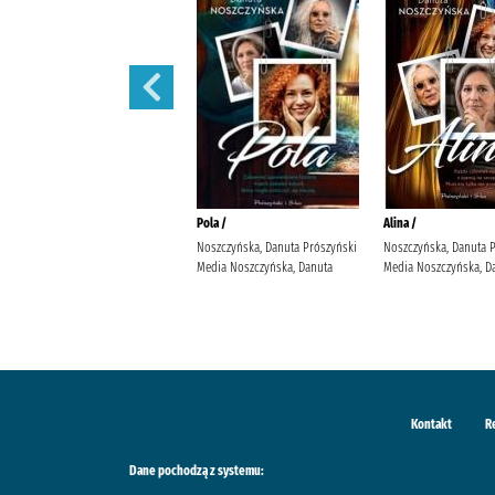
Małżeńskie więzi /
Pola /
Alina /
Maludy, Aleksandra Katarzyna
Noszczyńska, Danuta Prószyński
Noszczyńska, Danuta 
Wydawnictwo Replika Maludy,
Media Noszczyńska, Danuta
Media Noszczyńska, D
Aleksandra Katarzyna
Kontakt
R
Dane pochodzą z systemu: