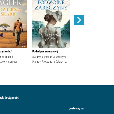
zy skarb /
Podwójne zaręczyny /
Apetyt na miłość /
anna (1960-).
Maludy, Aleksandra Katarzyna
Nowik, Marta (pisarka)
two Marginesy
Maludy, Aleksandra Katarzyna.
Wydawnictwo Szara Godzina
acja dostępności
Jesteśmy na: