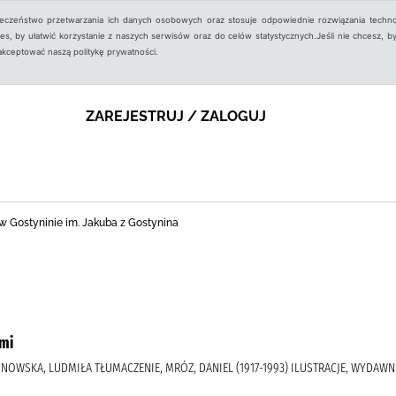
ieczeństwo przetwarzania ich danych osobowych oraz stosuje odpowiednie rozwiązania techno
, by ułatwić korzystanie z naszych serwisów oraz do celów statystycznych.Jeśli nie chcesz, by
aakceptować naszą politykę prywatności.
ZAREJESTRUJ / ZALOGUJ
nej w Gostyninie im. Jakuba z Gostynina
mi
UNINOWSKA, LUDMIŁA TŁUMACZENIE, MRÓZ, DANIEL (1917-1993) ILUSTRACJE, WYDA