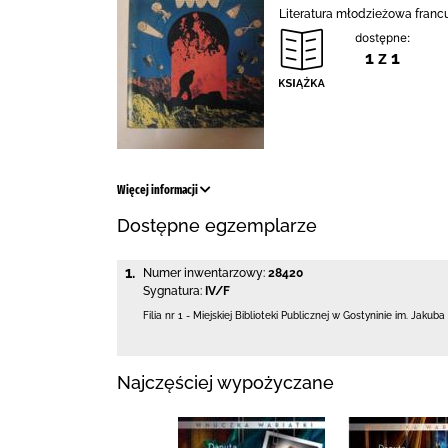
Literatura młodzieżowa francu
dostępne:
1 z 1
Więcej informacji
Dostępne egzemplarze
1.
Numer inwentarzowy:
28420
Sygnatura:
IV/F
Filia nr 1 - Miejskiej Biblioteki Publicznej
w Gostyninie im. Jakuba
Najczęściej wypożyczane