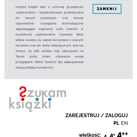
Instytut Książki dba o ochronę prywatności
ZAMKNIJ
użytkowników i bezpieczeństwo przetwarzania
ich danych osobowych oraz stosuje
odpowiednie rozwiązania technologiczne
zapobiegające ingerencji osób trzecich w
prywatność użytkowników. Używamy także
plików cookies, by ułatwić korzystanie z naszych
serwisów oraz do celów statystycznych.Jeśli nie
chcesz, by pliki cookies były zapisywane na
Twoim dysku zmień ustawienia swojej
przeglądarki. Kliknij "Zamknij" aby zaakceptować
naszą politykę prywatności.
ZAREJESTRUJ / ZALOGUJ
PL
EN
wielkość: