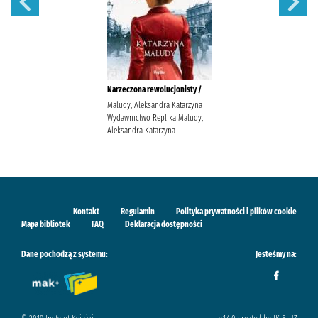
Narzeczona rewolucjonisty /
Maludy, Aleksandra Katarzyna
Wydawnictwo Replika Maludy,
Aleksandra Katarzyna
Kontakt
Regulamin
Polityka prywatności i plików cookie
Mapa bibliotek
FAQ
Deklaracja dostępności
Dane pochodzą z systemu:
Jesteśmy na: