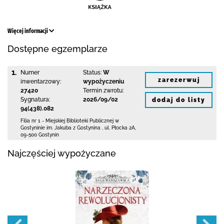
Więcej informacji
Dostępne egzemplarze
1.
Numer
Status:
W
zarezerwuj
inwentarzowy:
wypożyczeniu
27420
Termin zwrotu:
Sygnatura:
2026/09/02
dodaj do listy
94(438).082
Filia nr 1 - Miejskiej Biblioteki Publicznej
w
Gostyninie im. Jakuba z Gostynina
,
ul. Płocka 2A
,
09-500 Gostynin
Najczęściej wypożyczane