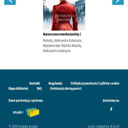
Narzeczona rewolucjonisty /
Maludy, Aleksandra Katarzyna
Wydawnictwo Replika Maludy,
Aleksandra Katarzyna
Kontakt
Regulamin
Polityka prywatności i plików cookie
Mapa bibliotek
FAQ
Deklaracja dostępności
Dane pochodzą z systemu:
Jesteśmy na:
© 2019 Instytut Książki
v.1.4.0 created by IK & H7