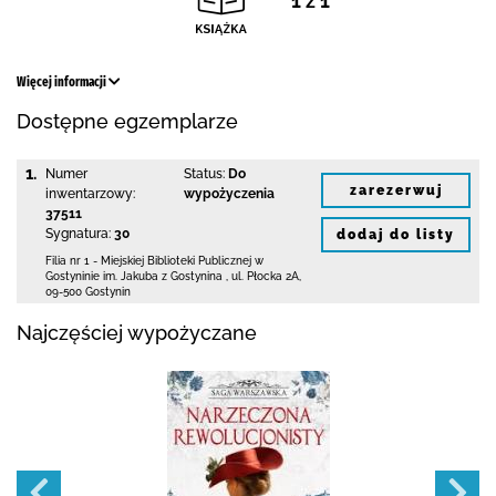
1 z 1
Więcej informacji
Dostępne egzemplarze
1.
Numer
Status:
Do
zarezerwuj
inwentarzowy:
wypożyczenia
37511
Sygnatura:
30
dodaj do listy
Filia nr 1 - Miejskiej Biblioteki Publicznej
w
Gostyninie im. Jakuba z Gostynina
,
ul. Płocka 2A
,
09-500 Gostynin
Najczęściej wypożyczane