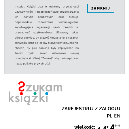
Instytut Książki dba o ochronę prywatności
ZAMKNIJ
użytkowników i bezpieczeństwo przetwarzania
ich danych osobowych oraz stosuje
odpowiednie rozwiązania technologiczne
zapobiegające ingerencji osób trzecich w
prywatność użytkowników. Używamy także
plików cookies, by ułatwić korzystanie z naszych
serwisów oraz do celów statystycznych.Jeśli nie
chcesz, by pliki cookies były zapisywane na
Twoim dysku zmień ustawienia swojej
przeglądarki. Kliknij "Zamknij" aby zaakceptować
naszą politykę prywatności.
ZAREJESTRUJ / ZALOGUJ
PL
EN
wielkość: