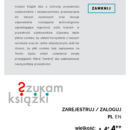
Instytut Książki dba o ochronę prywatności
ZAMKNIJ
użytkowników i bezpieczeństwo przetwarzania
ich danych osobowych oraz stosuje
odpowiednie rozwiązania technologiczne
zapobiegające ingerencji osób trzecich w
prywatność użytkowników. Używamy także
plików cookies, by ułatwić korzystanie z naszych
serwisów oraz do celów statystycznych.Jeśli nie
chcesz, by pliki cookies były zapisywane na
Twoim dysku zmień ustawienia swojej
przeglądarki. Kliknij "Zamknij" aby zaakceptować
naszą politykę prywatności.
ZAREJESTRUJ / ZALOGUJ
PL
EN
wielkość: