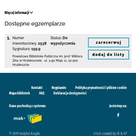
Więcej informacji
Dostępne egzemplarze
1.
Numer
Status:
Do
zarezerwuj
inwentarzowy:
2538
wypożyczenia
Sygnatura:
159.9
dodaj do listy
Powiatowa Biblioteka Publiczna im. prof. Wiktora
Zina w Hrubieszowie
,
ul. 3-go Maja 11
,
22-500
Hrubieszów
Kontakt
Regulamin
Polityka prywatności i plików cookie
Mapa bibliotek
FAQ
Deklaracja dostępności
Dane pochodzą z systemu:
Jesteśmy na:
© 2019 Instytut Książki
v.1.4.0 created by IK & H7