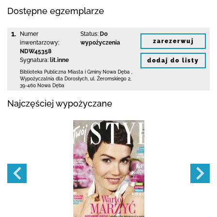
Dostępne egzemplarze
1.
Numer
Status:
Do
zarezerwuj
inwentarzowy:
wypożyczenia
NDW45358
Sygnatura:
lit.inne
dodaj do listy
Biblioteka Publiczna Miasta i Gminy Nowa Dęba
,
Wypożyczalnia dla Dorosłych,
ul. Żeromskiego 2
,
39-460 Nowa Dęba
Najczęściej wypożyczane