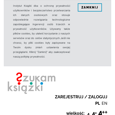
Instytut Książki dba o ochronę prywatności
ZAMKNIJ
użytkowników i bezpieczeństwo przetwarzania
ich danych osobowych oraz stosuje
odpowiednie rozwiązania technologiczne
zapobiegające ingerencji osób trzecich w
prywatność użytkowników. Używamy także
plików cookies, by ułatwić korzystanie z naszych
serwisów oraz do celów statystycznych.Jeśli nie
chcesz, by pliki cookies były zapisywane na
Twoim dysku zmień ustawienia swojej
przeglądarki. Kliknij "Zamknij" aby zaakceptować
naszą politykę prywatności.
ZAREJESTRUJ / ZALOGUJ
PL
EN
wielkość: