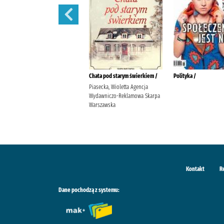
Wysokie Obcasy Extra /
Chata pod starym świerkiem /
Polityka /
Piasecka, Wioletta Agencja
Wydawniczo-Reklamowa Skarpa
Warszawska
Kontakt
R
Dane pochodzą z systemu: