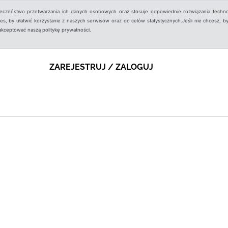
ieczeństwo przetwarzania ich danych osobowych oraz stosuje odpowiednie rozwiązania techno
, by ułatwić korzystanie z naszych serwisów oraz do celów statystycznych.Jeśli nie chcesz, by
aakceptować naszą politykę prywatności.
ZAREJESTRUJ / ZALOGUJ