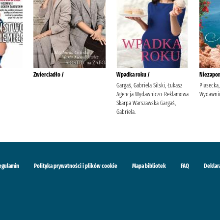
Zwierciadło /
Wpadka roku /
Niezapom
Gargaś, Gabriela Silski, Łukasz
Piasecka,
Agencja Wydawniczo-Reklamowa
Wydawnic
Skarpa Warszawska Gargaś,
Gabriela.
egulamin
Polityka prywatności i plików cookie
Mapa bibliotek
FAQ
Deklar