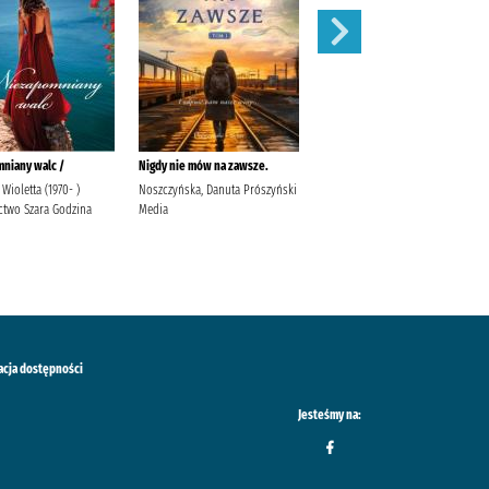
niany walc /
Nigdy nie mów na zawsze.
Szalone noce w Paryżu /
 Wioletta (1970- )
Noszczyńska, Danuta Prószyński
Piasecka, Wioletta Agencja
two Szara Godzina
Media
Wydawniczo-Reklamowa Skarpa
Warszawska
acja dostępności
Jesteśmy na: